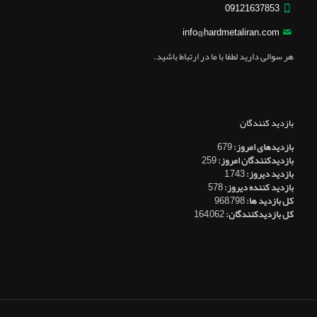
09121637853
info@hardmetaliran.com
هر سوالی دارید لطفا با ما در ارتباط باشید.
بازدید کنندگان
بازدیدهای امروز:
679
بازدیدکنندگان امروز:
259
بازدید دیروز:
1,743
بازدید کننده دیروز:
578
کل بازدید ها:
968,798
کل بازدیدکنند‌گان:
164,062