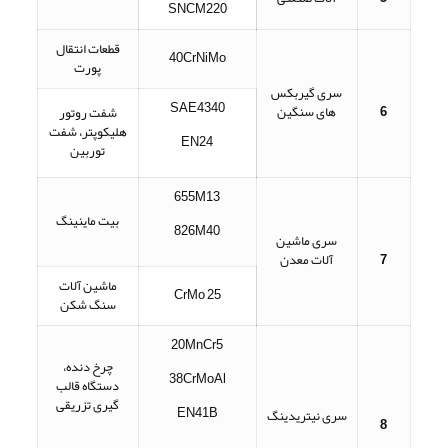
SNCM220
قطعات انتقال
40CrNiMo
پورت
سری گیربکس
SAE4340
6
های سنگین
شفت روتور
هلیکوپتر، شفت
EN24
توربین
655M13
بیت ماینینگ
826M40
سری ماشین
7
آلات معدن
ماشین آلات
25 CrMo
سنگ شکن
20MnCr5
چرخ دنده،
38CrMoAl
دستگاه قالب
گیری تزریقی
EN41B
سری نیتریدینگ
8