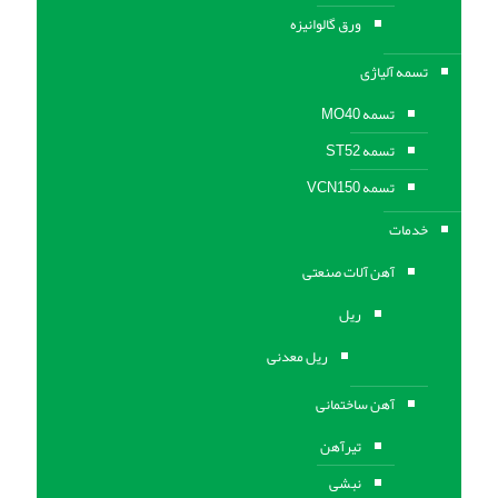
ورق گالوانیزه
تسمه آلیاژی
تسمه MO40
تسمه ST52
تسمه VCN150
خدمات
آهن آلات صنعتی
ریل
ریل معدنی
آهن ساختمانی
تیرآهن
نبشی