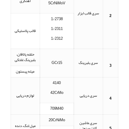
آهنگری
5CrNiMoV
سری قالب ابزار
2
1/2738
1/2311
قالب پلاستیکی
1/2312
حلقه یاتاقان،
بلبرینگ غلتکی
سری بلبرینگ
GCr15
3
میله پیستون
4140
42CrMo
سری دریایی
لوازم دریایی
4
709M40
20CrNiMo
سری ماشین
میل لنگ، دنده
5
آلات صنعتی