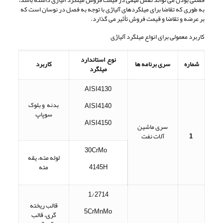
به طوری که تقاضا برای میلگردهای آلیاژی با توجه به فصل در نوسان است که
بر عرضه و تقاضا و قیمت فروش تأثیر می گذارد.
کاربرد معمولی برای انواع میلگرد آلیاژی
نوع استاندارد
شماره
سری برنامه ها
کاربرد
میلگرد
AISI4130
بدنه و بلوک
AISI4140
سوپاپ
AISI4150
سری ماشین
1
آلات نفت
30CrMo
لوله مته، یقه
4145H
مته
1/2714
قالب ریخته
5CrMnMo
گری، قالب