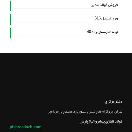
فروش فولاد تندبر
ورق استیل 316
لوله مانیسمان رده 40
دفتر مرکزی
تهران، بزرگراه فتح, شير پاستوريزه، مجتمع پارس امير
فولاد آلیاژی پیشرو آلیاژ پارس
pishroaliazh.com