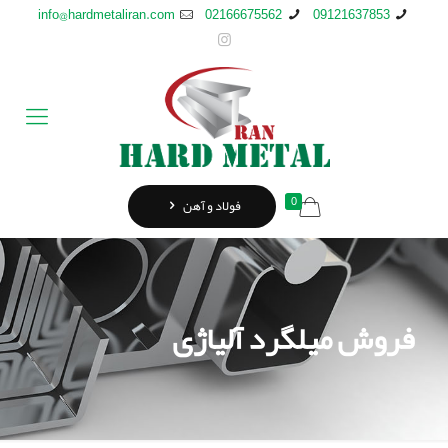
info@hardmetaliran.com
02166675562
09121637853
0
فولاد و آهن
فروش میلگرد آلیاژی