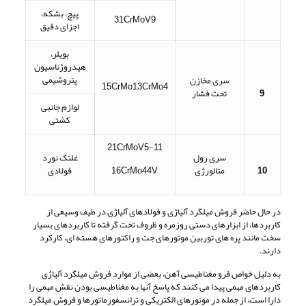
پیچ، بشکه،
31CrMoV9
اجزای دقیق
بویلر،
هیدروژناسیون
پتروشیمی
سری مخازن
15CrMo13CrMo4
9
تحت فشار
لوازم جانبی
کشتی
21CrMoV5-11
سری رول
غلتک نورد
10
متالورژی
16CrMo44V
فولادی
در حال حاضر فروش میلگرد آلیاژی و فولادهای آلیاژی در طیف وسیعی از
کاربردها، از ابزارهای دستی روزمره و ظروف تخت گرفته تا کاربردهای بسیار
سخت مانند پره های توربین موتورهای جت و راکتورهای هسته ای، کارکرد
دارند.
به دلیل خواص فرو مغناطیسی آهن، بعضی از موارد فروش میلگرد آلیاژی
کاربردهای مهمی پیدا می کنند که پاسخ آنها به مغناطیسی بودن نقش مهمی را
دارا است، از جمله در موتورهای الکتریکی و ترانسفورماتورها و فروش میلگرد