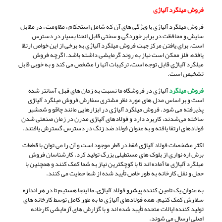
فروش میلگرد آلیاژی
فروش میلگرد آلیاژی با ویژگی های آن که شامل استحکام ، مقاومت ، در مقابل
سایش و محافظت در برابر خوردگی و سختی قابل انحنا بسیار در دسترس
است. برای یافتن مرکز جهت فروش میلگرد آلیاژی به برخی از این خواص ارتقا
یافته، فلز ممکن است نیاز به روند گرمایشی داشته باشد. اگرچه فروش
میلگرد آلیاژی قابل توجه است، ترکیبات آنها را مشخص می کند و به خوبی قابل
تشخیص است.
فروش میلگرد
آلیاژی در فروشگاه ما نسبت به زمان های قبل، آسانتر شده
است و بر اساس مدل های مورد نظر مشتری سفارش فروش میلگرد آلیاژی
پذیرفته می شود. فروش میلگرد آلیاژی در ابزارهایی مانند چاقو و شمشیر
ساخته می‌شدند، کاربرد دارد و فولادهای آلیاژی مدرن در زمان صنعتی شدن
فولادهای ارتقا یافته و به عنوان فولاد ضد زنگ در دسترس گسترش یافتند.
اکثر مشخصات فولاد آلیاژی فقط در قطر موجود است و آن را می توان با قطعات
برش اره نواری از بلوک های مستطیلی بزرگ تولید کرد. کارشناسان فروش
میلگرد آلیاژی ما آماده اند تا با کوچکترین نیاز به شما کمک کنند و همچنین با
حمل و نقل کارخانه به طور خاص تأیید شده از شما حمایت می کنند.
به عنوان یک تامین کننده پیشرو فولاد آلیاژی، ما اینجا هستیم تا در هر اندازه
سفارش کمک کنیم. همه فولادهای آلیاژی ما به طور کامل توسط کارخانه های
تولید کننده ایالات متحده تأیید شده اند و با گزارش های آزمایشی کارخانه
اصلی ارسال می شوند.