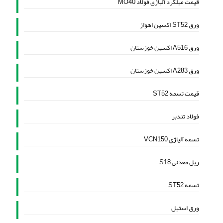
قیمت میلگرد آلیاژی فولاد MO40
ورق ST52 اکسین اهواز
ورق A516 اکسین خوزستان
ورق A283 اکسین خوزستان
قیمت تسمه ST52
فولاد تندبر
تسمه آلیاژی VCN150
ریل معدنی S18
تسمه ST52
ورق استیل