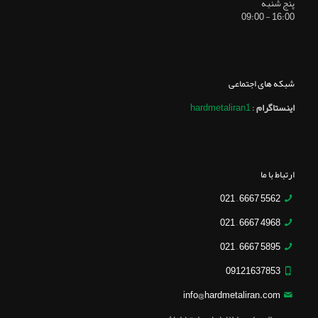
پنج شنبه
16:00 - 09:00
شبکه های اجتماعی
اینستاگرام
:
hardmetaliran1
ارتباط با ما
5562 6667 – 021
4968 6667 – 021
5895 6667 – 021
09121637853
info@hardmetaliran.com