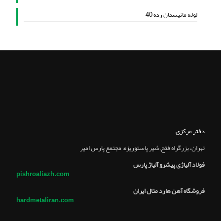
لوله مانیسمان رده 40
دفتر مرکزی
تهران، بزرگراه فتح, شير پاستوريزه، مجتمع پارس امير
فولاد آلیاژی پیشرو آلیاژ پارس
pishroaliazh.com
فروشگاه آهن هارد متال ایران
hardmetaliran.com