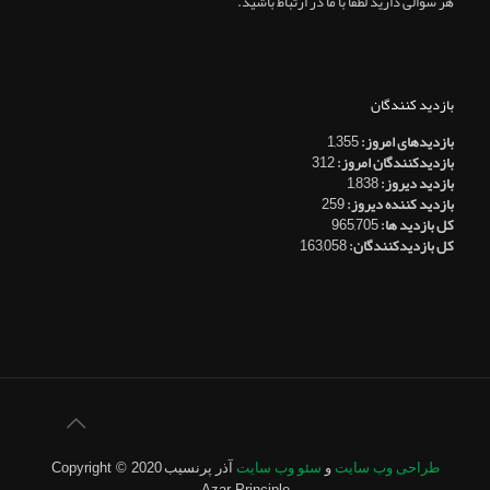
هر سوالی دارید لطفا با ما در ارتباط باشید.
بازدید کنندگان
بازدیدهای امروز:
1,355
بازدیدکنندگان امروز:
312
بازدید دیروز:
1,838
بازدید کننده دیروز:
259
کل بازدید ها:
965,705
کل بازدیدکنند‌گان:
163,058
طراحی وب سایت
و
سئو وب سایت
آذر پرنسیب
Copyright © 2020
Azar Principle