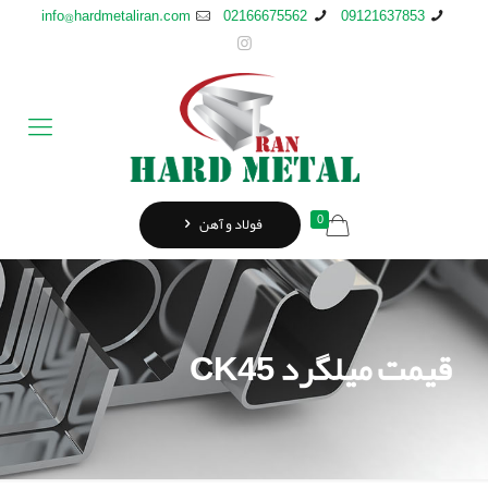
info@hardmetaliran.com
02166675562
09121637853
0
فولاد و آهن
قیمت میلگرد CK45