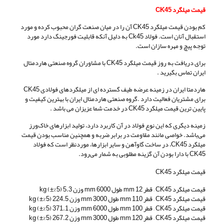
قیمت میلگرد CK45
کم بودن قیمت میلگرد CK45 آن را در میان صنعت گران محبوب کرده و مورد
استقبال آنان است. فولاد Ck45 به دلیل آنکه قابلیت فورجینگ دارد مورد
توجه پیچ و مهره سازان است.
برای دریافت به روز قیمت میلگرد CK45 با مشاوران گروه صنعتی هاردمتال
ایران تماس بگیرید .
هاردمتا ایران در زمینه عرضه طیف گسترده ای از میلگردهای فولادی CK45
برای مشتریان فعالیت دارد .گروه صنعتی هاردمتال ایران با بهترین کیفیت و
پایین ترین قیمت میلگرد CK45 در خدمت شما عزیزان می باشد .
زمینه‌ دیگری که این نوع فولاد در آن کاربرد دارد، تولید ابزارهای خاک‌ورز
می‌باشد. خواصی مانند مقاومت در برابر ضربه و همچنین مناسب بودن قیمت
میلگرد CK45، در ساخت گاوآهن و سایر ابزارها، موردنظر است که فولاد
CK45 با دارا بودن آن‌ گزینه‌ مطلوبی به شمار می‌رود.
قیمت میلگرد CK45
قیمت میلگرد CK45 – قطر 12 mm طول 6000 mm وزن 5.3 (5%±) kg
قیمت میلگرد CK45 – قطر 110 mm طول 3000 mm وزن 224.5 (5%±) kg
قیمت میلگرد CK45 – قطر 100 mm طول 6000 mm وزن 371.1 (5%±) kg
قیمت میلگرد CK45 – قطر 120 mm طول 3000 mm وزن 267.2 (5%±) kg