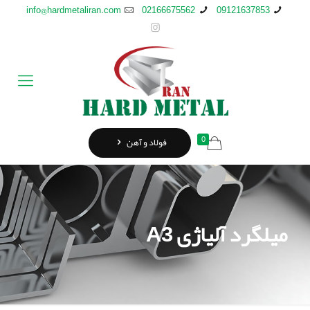
info@hardmetaliran.com
02166675562
09121637853
0
فولاد و آهن
میلگرد آلیاژی A3