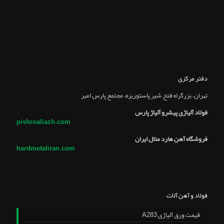
دفتر مرکزی
تهران، بزرگراه فتح, شير پاستوريزه، مجتمع پارس امير
فولاد آلیاژی پیشرو آلیاژ پارس
pishroaliazh.com
فروشگاه آهن هارد متال ایران
hardmetaliran.com
فولاد و آهن آلات
قیمت ورق آلیاژی A283