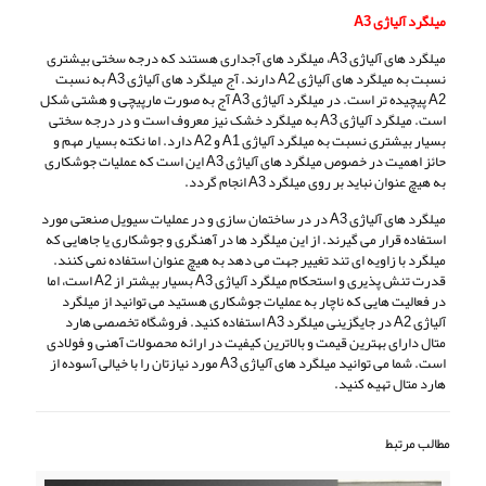
میلگرد آلیاژی A3
میلگرد های آلیاژی A3، میلگرد های آجداری هستند که درجه سختی بیشتری
نسبت به میلگرد های آلیاژی A2 دارند. آج میلگرد های آلیاژی A3 به نسبت
A2 پیچیده تر است. در میلگرد آلیاژی A3 آج به صورت مارپیچی و هشتی شکل
است. میلگرد آلیاژی A3 به میلگرد خشک نیز معروف است و در درجه سختی
بسیار بیشتری نسبت به میلگرد آلیاژی A1 و A2 دارد. اما نکته بسیار مهم و
حائز اهمیت در خصوص میلگرد های آلیاژی A3 این است که عملیات جوشکاری
به هیچ عنوان نباید بر روی میلگرد A3 انجام گردد.
میلگرد های آلیاژی A3 در در ساختمان سازی و در عملیات سیویل صنعتی مورد
استفاده قرار می گیرند. از این میلگرد ها در آهنگری و جوشکاری یا جاهایی که
میلگرد با زاویه ای تند تغییر جهت می دهد به هیچ عنوان استفاده نمی کنند.
قدرت تنش پذیری و استحکام میلگرد آلیاژی A3 بسیار بیشتر از A2 است، اما
در فعالیت هایی که ناچار به عملیات جوشکاری هستید می توانید از میلگرد
آلیاژی A2 در جایگزینی میلگرد A3 استفاده کنید. فروشگاه تخصصی هارد
متال دارای بهترین قیمت و بالاترین کیفیت در ارائه محصولات آهنی و فولادی
است. شما می توانید میلگرد های آلیاژی A3 مورد نیازتان را با خیالی آسوده از
هارد متال تهیه کنید.
مطالب مرتبط