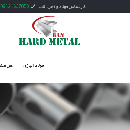
کارشناس فولاد و آهن آلات
09121637853
فولاد آلیاژی
آهن صنع