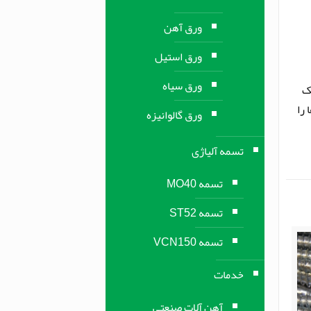
ورق آهن
ورق استیل
ورق سیاه
ک
 را
ورق گالوانیزه
تسمه آلیاژی
تسمه MO40
تسمه ST52
تسمه VCN150
خدمات
آهن آلات صنعتی