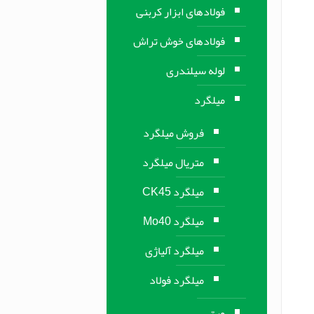
فولادهای ابزار کربنی
فولادهای خوش تراش
لوله سیلندری
میلگرد
فروش میلگرد
متریال میلگرد
میلگرد CK45
میلگرد Mo40
میلگرد آلیاژی
میلگرد فولاد
ورق