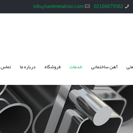
info@hardmetaliran.com
02166675562
تی
آهن ساختمانی
خدمات
فروشگاه
درباره ما
تماس 