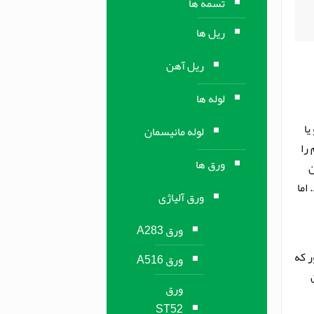
تسمه ها
ریل ها
ریل آهن
لوله ها
یا
لوله مانیسمان
را
ورق ها
ن
اما
ورق آلیاژی
ورق A283
ر که
ورق A516
ورق
ST52