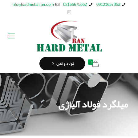
info@hardmetaliran.com
02166675562
09121637853
0
فولاد و آهن
میلگرد فولاد آلیاژی