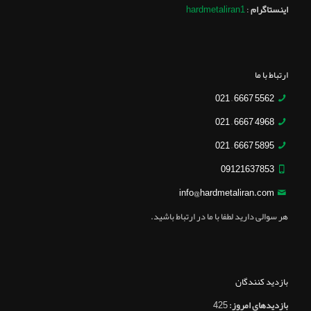
اینستاگرام
:
hardmetaliran1
ارتباط با ما
5562 6667 – 021
4968 6667 – 021
5895 6667 – 021
09121637853
info@hardmetaliran.com
هر سوالی دارید لطفا با ما در ارتباط باشید.
بازدید کنندگان
بازدیدهای امروز:
425