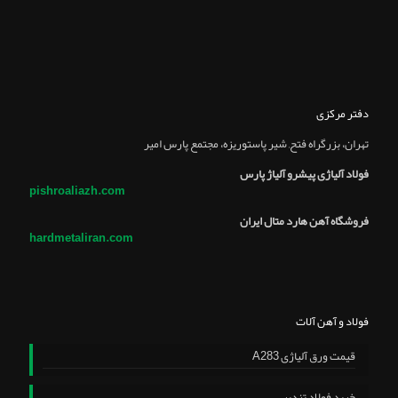
دفتر مرکزی
تهران، بزرگراه فتح, شير پاستوريزه، مجتمع پارس امير
فولاد آلیاژی پیشرو آلیاژ پارس
pishroaliazh.com
فروشگاه آهن هارد متال ایران
hardmetaliran.com
فولاد و آهن آلات
قیمت ورق آلیاژی A283
خرید فولاد تندبر