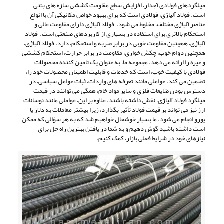
میلگردهای فولادی آجدار، افزایش سطح مقاومت کششی سازه های بتنی
است. فولاد آلیاژی، فولادی است که برای بهبود خواص مکانیکی آن با انواع
عناصر آلیاژی مختلف، مخلوط می شود. فولاد آلیاژی دارای مقاومت عالی و
استحکام بالاتری برای استفاده در بسیاری از کاربردهای صنعتی است. فولاد
آلیاژی، همچنین مقاومت خوبی در برابر ضربه و استحکام، دارد. فولاد آلیاژی،
همچنین دوام خوب، چکش خواری، مقاومت در برابر حرارت، استحکام کششی
و غیره را ارائه می دهد. مجموعه ما، به عنوان یک تامین کننده محصولات
فولادی با کیفیت خوب، است که خدمات و قابلیت اطمینان محصولات خود را،
تضمین می کند. عواملی مانند تعرفه های واردات، ثبات عوامل سیاسی، در
دسترس بودن ضایعات فلزی و سایر مواد خام، همگی می توانند در قیمت
میلگرد فولاد آلیاژی، نقش داشته باشند. علاوه بر این، عواملی مانند نوسانات
ارز نیز می تواند بر قیمت فولاد تأثیر بگذارد، زیرا بیشتر معاملات به دلار یا
یورو انجام می شود. ما بسیار خوشحال خواهیم شد که به هر سؤالی که ممکن
است داشته باشید گوش دهیم و به شما در یافتن بهترین راه حل برای
نیازهای خود در شرایط فعلی بازار، کمک کنیم.