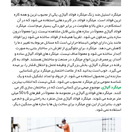
میلگرد استیل ضد زنگ میلگرد فولاد آلیاژی، یکی از محبوب ترین و همه کاره
ترین فولاد است. میلگرد فولاد، در کاربردهایی استفاده می شود که در آن
استحکام در دمای بالا و مقاومت در برابر خوردگی، بسیار مهم است. میلگرد
فولاد آلیاژی معمولاً در سازه های بتنی قابل مشاهده نیست، زیرا معمولاً درون
سازه بتنی مدفون می شود. تقریباً همیشه از فولاد ساخته می شود زیرا فولاد
مانند بتن دارای خواص انبساط حرارتی است که مسائل مربوط به تغییر دما را
کاهش می دهد. میلگرد، برای جلوگیری از لغزش در ساختار بتنی به صورت
آجدار ساخته می شود و معمولاً صاف نیست. میلگردهای فولاد آلیاژی ساده و
آجدار، پرمصرف ترین انواع میلگرد در صنعت و ساختمان هستند. فولاد به کار
رفته در میلگرد آلیاژی، بخش بزرگی از وظیفه تحمل و انتقال فشار را، بر عهده
می گیرد. خوب است بدانید که از علامت اختصاری میلگرد برای شناسایی
سازنده این محصول استفاده می شود. از حروف و اعداد تشکیل شده و یک
شناسه عمومی برای میلگرد محسوب می شود. شکی نیست که انتخاب بهترین
میلگرد آلیاژی
، موضوع مهمی برای کسانی است که در ساختمان سازی کار می
کنند. میلگردهای فولادی آلیاژی در مجموعه ما، معمولاً در قطرهای 6 تا 50 میلی
متر عرضه می شوند. میلگرد فولاد آلیاژی مدل منفرد به راحتی برش و خم می
خورد، بنابراین از این نوع میلگرد برای ساخت پل ها یا سازه های سنگین دیگر،
استفاده نمی شود.