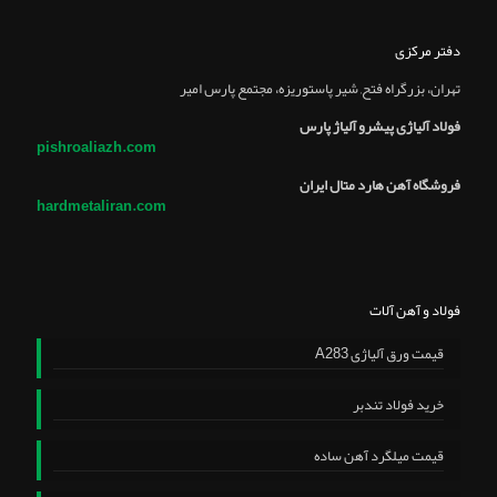
دفتر مرکزی
تهران، بزرگراه فتح, شير پاستوريزه، مجتمع پارس امير
فولاد آلیاژی پیشرو آلیاژ پارس
pishroaliazh.com
فروشگاه آهن هارد متال ایران
hardmetaliran.com
فولاد و آهن آلات
قیمت ورق آلیاژی A283
خرید فولاد تندبر
قیمت میلگرد آهن ساده