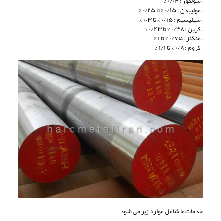
– سولفور : ۰/۰۴ %
– مولیبدن : ۰/۱۵ % تا ۰/۲۵ %
– سیلیسیم : ۰/۱۵ % تا ۰/۳ %
– کربن : ۰/۳۸ % تا ۰/۴۳ %
– منگنز : ۰/۷۵ % تا ۱ %
– کروم : ۰/۸ % تا ۱/۱ %
خدمات ما شامل موارد زیر می شود