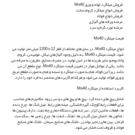
– فروش میلگرد، لوله و ورق Mo40
– فروش انواع میلگرد کروم سخت
– فروش انواع فولاد
– عرضه ورقه های آلیاژی
– عرضه نورد گرم و سرد
قیمت میلگرد Mo40
انواع میلگرد Mo40 ، در سایزهای مختلف از قطر 12 تا 1200 میلی متر تولید می
شود. قیمت میلگرد Mo40 ، به دلیل وجود آلیاژهای نیکل، مولیبدن، کروم،
وانادیوم و سایر هزینه ها در حین تولید، در مصرف صنایع، مقرون به صرفه می
باشد. یکی از عوامل موثر در تعیین قیمت میلگرد Mo40 ، نوع مقطع آن می
باشد، زیرا این فولاد هم به صورت میلگرد و تسمه و هم به صورت مقطع مربع
و ورق فولاد تولید می شود و هرکدام کاربردهای منحصر به فرد خود را دارد.
کاربرد استفاده از میلگرد Mo40
شامل پیچ های دنده گرد ، پیچ ها و پیچ های دو سر رزوه ، مکانیزم های مناسب
برای قطعات رابط کوچک، گیره فشنگی ، میله های رابط ، میل لنگ ها ، چرخ دنده
ها ، قطعات ماشین ابزار ، سر تنه های دستگاه حفاری چاه نفت ، دارف پینیون ها
، شاتون ها ، اتصال میل گاردن ها ، تفنگ ، شفت ها ، چرخ زنجیر ها ، سگدست
فرمان ، پین های زنجیر بولدزر ، غلتک های صنایع سیمان ، غلتک های صنایع
فولاد و ظروف تحت فشار می شود.