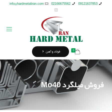
info@hardmetaliran.com
02166675562
09121637853
0
فولاد و آهن
فروش میلگرد Mo40