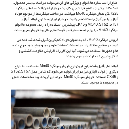
اطلاع از استانداردها، انواع و ویژگی های آن می تواند در انتخاب بهتر محصول،
کمک کند. یکی از مقاطع فولادی پر کاربرد در بازار آهن آلات صنعتی میلگرد
1.7225 یا همان میلگرد Mo40 میباشد. در ساخت میلگردها از دو نوع فولاد
آلیاژی یا غیرآلیاژی استفاده می‌شود. در بازار ایران سه نوع فولاد آلیاژی
MO40، ST52 ،ST57 و CK45 بیشترین استفاده را دارند. مجموعه ما انواع
میلگرد Mo40 ، را برای همه مصارف، با قیمت های عالی به فروش می رساند.
فروش میلگرد Mo40 ، که به عنوان فولاد کم کربن آنیل شده، شناخته می
شود در صنایع مختلفی از جمله ساخت قطعات خودروها و هواپیماها، چرخ دنده
ها و محورها استفاده می شود. آنها این کار را با افزایش مقاومت کششی و
شکل پذیری که دارند، انجام می دهند.
فولاد های آنیل شده رایج ترین نوع فروش میلگرد Mo40 ، هستند. اما انواع
دیگری از فولاد آلیاژی نیز در ایران تولید می شود که شامل مدل ST52 ،ST57
و CK45 هستند. فروش میلگرد Mo40 ، درتمامی گریدها و با مشخصات کامل
در مجموعه ما موجود است.