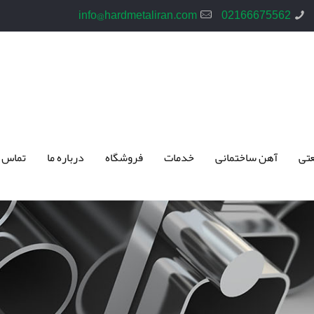
info@hardmetaliran.com
02166675562
تی
آهن ساختمانی
خدمات
فروشگاه
درباره ما
تماس 