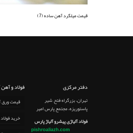
قیمت میلگرد آهن ساده (7)
دفتر مرکزی
فولاد و آهن 
تهران، بزرگراه فتح, شير
قیمت ورق آلیا
پاستوريزه، مجتمع پارس امير
خرید فولاد 
فولاد آلیاژی پیشرو آلیاژ پارس
pishroaliazh.com