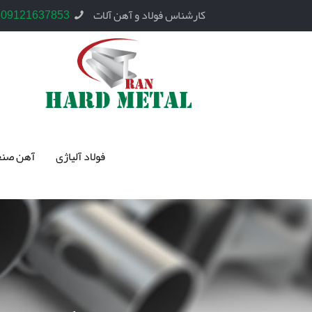
کارشناس فولاد و آهن آلات
09121637853
فولاد آلیاژی
آهن صنع