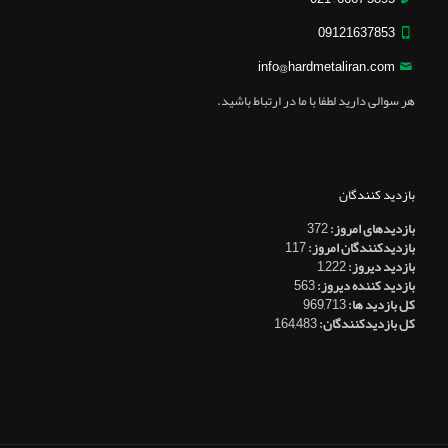
09121637853
info@hardmetaliran.com
هر سوالی دارید لطفا با ما در ارتباط باشید.
بازدید کنندگان
بازدیدهای امروز:
372
بازدیدکنندگان امروز:
117
بازدید دیروز:
1,222
بازدید کننده دیروز:
563
کل بازدید ها:
969,713
کل بازدیدکنند‌گان:
164,483