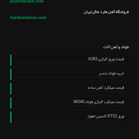
pishroaliazh.com
فروشگاه آهن هارد متال ایران
hardmetaliran.com
فولاد و آهن آلات
قیمت ورق آلیاژی A283
خرید فولاد تندبر
قیمت میلگرد آهن ساده
قیمت میلگرد آلیاژی فولاد MO40
ورق ST52 اکسین اهواز