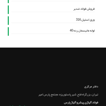
فروش فولاد تندبر
ورق استیل 316
لوله مانیسمان رده 40
دفتر مرکزی
تهران، بزرگراه فتح, شير پاستوريزه، مجتمع پارس امير
فولاد آلیاژی پیشرو آلیاژ پارس