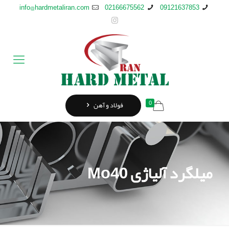
info@hardmetaliran.com
02166675562
09121637853
0
فولاد و آهن
میلگرد آلیاژی Mo40