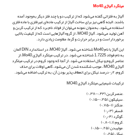
میلگرد آلیاژی Mo40
آلیاژ به فلزاتی گفته می‌شود که از ترکیب دو یا چند فلز دیگر به‌‌وجود آمده
باشند. البته گاهی نیز برای ساخت آلیاژ از ترکیب ماده‌ای غیرفلزی با ماده‌ فلزی
استفاده می‌شود. به‌عنوان نمونه می‌توان از فولاد نام برد که از ترکیب کربن و
آهن تولید می‌شود. آلیاژ MO40 ، از گروه آلیاژهایی است که از کیفیت بالایی
برخوردار است و در برابر حرارت و گرما، مقاومت زیادی دارد.
این آلیاژ با نام Mo40 شناخته می شود. آلیاژ MO40، در استاندارد DIN آلمان
به نام فولاد 1.7225 شناخته می شود. در ترکیب میلگرد آلیاژی Mo40، از
عناصر کروم و نیکل استفاده می‌ شود. از آنجا که وجود کروم در ترکیب میلگرد
آلیاژی MO40 ، موجب شکننده شدن آن می‌شود، گاهی اوقات برای حذف
کروم، ۰٫۲ درصد نیکل برای انعطاف پذیر بودن آن، به ترکیب اضافه می‌شود.
ترکیبات شیمیایی میلگرد آلیاژی MO40
– عنصرکربن (۰.۴۳-۰.۳۸)
– سیلیکون (۰.۳۵-۰.۱۵)
– منگنز (۱-۰.۷۵)
– فسفر (۰٫۰۳)
– گوگرد (۰٫۰۴)
– کروم (۱.۱-۰.۸)
– مولیبدن (۰.۲۵-۰.۱۵)
– نیکل (۰٫۲۵)