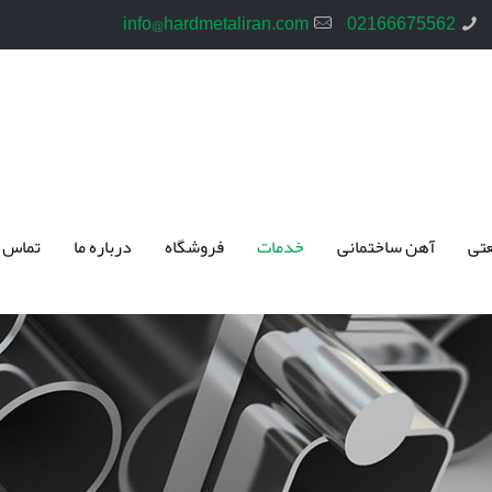
info@hardmetaliran.com
02166675562
تی
آهن ساختمانی
خدمات
فروشگاه
درباره ما
تماس 