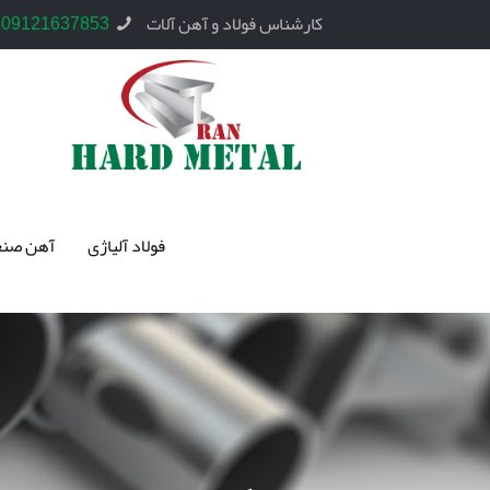
کارشناس فولاد و آهن آلات
09121637853
فولاد آلیاژی
آهن صنع