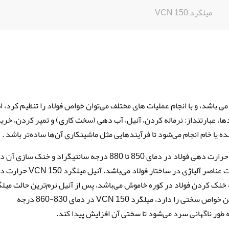
میلگرد VCN 150
ی باشد، و با انجام عملیات‌ های مختلف می‌توان خواص فولاد را تنظیم کرد، 
ها، عبارتنداز: نرماله کردن، آنیل، آب دهی (سخت کاری) و تمپر کردن، خرید
عملیات حرارتی نرماله کردن میلگرد VCN 150 با حرارت دهی فولاد در دمای 850 تا 880 درجه سانتیگراد و خنک سازی آن
هوا اتفاق می‌افتد، حاصل این فرآیند توزیع یکنواخت عناصر آلیاژی در ساختار فولاد می‌باشد
نتیگراد و آهسته خنک کردن فولاد در کوره خاموش می‌باشد، پس از آنیل نرم‌ترین حالت میل
حاصل می‌شود. میلگرد VCN 150 آب دیده بالاترین خواص سختی را دارد، میلگرد VCN 150 در دمای 830-860 درجه
 طور ناگهانی سرد می‌شود تا سختی آن افزایش پیدا کند.