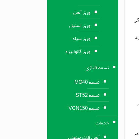
ورق آهن
تگی
ورق استیل
رد
ورق سیاه
ورق گالوانیزه
تسمه آلیاژی
تسمه MO40
تسمه ST52
تسمه VCN150
خدمات
VCN انجام می‌شود.
آهن آلات صنعتی