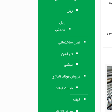
 به
ریل
ریل
معدنی
اساس
آهن ساختمانی
تیرآهن
نبشی
فروش فولاد آلیاژی
قیمت فولاد
فولاد
فولاد VCN