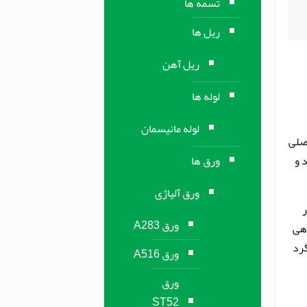
تسمه ها
ریل ها
ریل آهن
لوله ها
لوله مانیسمان
اصلی
ورق ها
 و
ورق آلیاژی
 در
ورق A283
. آنیل میلگرد VCN 150 حرارت دهی
گرد
ورق A516
ورق
ST52