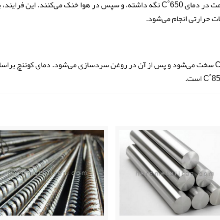
برای این منظور، فولاد vcn150 را به مدت 1-2 ساعت در دمای 650˚C نگه داشته، و سپس در هوا خنک می‌کنند. این فرایند،
ت حرارتی انجام می‌شود.
میلگرد VCN 150، در محدوده دمایی 830-860˚C سخت می‌شود و پس از آن در روغن سردسازی می‌شود. دمای کوئنچ بر