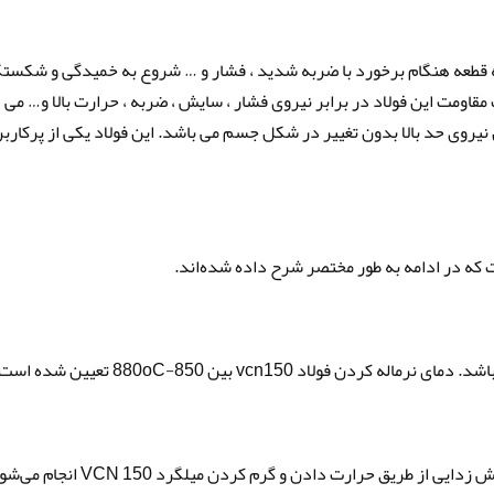
VCN به این معناست که قطعه هنگام برخورد با ضربه شدید ، فشار و … شروع به خمیدگی و شکس
مقاومت این فولاد در برابر نیروی فشار ، سایش ، ضربه ، حرارت بالا و… می
یلگرد VCN 150 بیانگر تحمل نیروی حد بالا بدون تغییر در شکل جسم می باشد. این فولاد یکی از پرکارب
که در ادامه به طور مختصر شرح داده شده‌اند.
فولاد vcn150 بین 850-880oC تعیین شده است.
برای از بین بردن تنش‌های ماشینکاری، عملیات تنش زدایی از طریق حرارت دادن و گرم کردن میلگرد  150