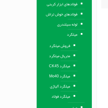
فولادهای ابزار کربنی
فولادهای خوش تراش
لوله سیلندری
میلگرد
فروش میلگرد
متریال میلگرد
میلگرد CK45
میلگرد Mo40
میلگرد آلیاژی
میلگرد فولاد
ورق