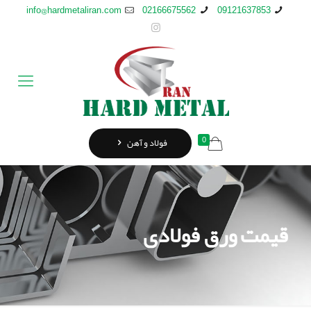
info@hardmetaliran.com
02166675562
09121637853
0
فولاد و آهن
قیمت ورق فولادی