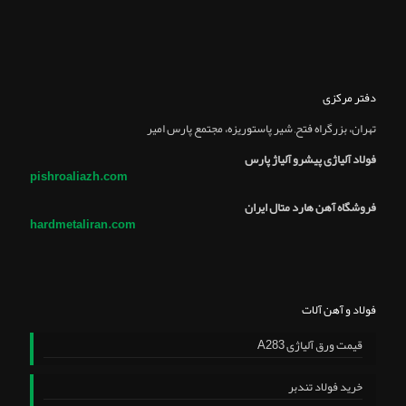
دفتر مرکزی
تهران، بزرگراه فتح, شير پاستوريزه، مجتمع پارس امير
فولاد آلیاژی پیشرو آلیاژ پارس
pishroaliazh.com
فروشگاه آهن هارد متال ایران
hardmetaliran.com
فولاد و آهن آلات
قیمت ورق آلیاژی A283
خرید فولاد تندبر