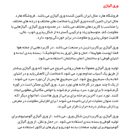
ورق آلیاژی
فروشگاه هارد متال ایران تأمین کننده ورق آلیاژی می باشد . فروشگاه هارد
متال ایران تامین کننده ورق آلیاژی با ضخامت های مختلف و درجه های مختلف
را متناسب با کاربردهای مختلف می باشد . در محدوده ورق آلیاژی ، آلیاژهایی با
مقاومت کم ، متوسط و زیاد و ترکیبی گسترده از شکل پذیری خوب ، عالی ،
قابلیت جوش پذیری و مقاومت در برابر خوردگی وجود دارد.
ورق آلیاژی، پرکاربردترین در صنعت می باشد ، در کاربردهایی از جمله هوا
فضا (پوست هواپیما) ، حمل و نقل (ورق بدنه اتوماتیک) ، بسته بندی (بدنه و
انتهای قوطی) و ساختمان (نمای ساختمان) استفاده می شود .
تولید ورق آلیاژی معمولاً به همان روشی شروع می شود که ورق آلیاژی بیشتر
از طریق یک آسیاب مداوم نورد می شود تا ضخامت آن کاهش یابد و در انتهای
خط به یک سیم پیچ پیچ شود. این سیم پیچ ها پس از آن نورد سرد می شوند ،
از یک تا چند عبور در کارخانه های نورد سرد. ورق آلیاژی ممکن است در کوره
گرم شوند تا برای نورد سرد بیشتر نرم شوند یا خواص مکانیکی مطلوبی ایجاد
کنند. نورد سرد آخرین مرحله برای برخی از ورق ها است ، اما انواع دیگر (که
تحت عنوان عملیات حرارتی نامیده می شوند) برای افزایش مقاومت در معرض
پردازش بیشتر درجه حرارت قرار می گیرند.
ورق آلیاژی، پرکاربردترین شکل ورق ، می باشد . از ورق آلیاژی آلومینیوم برای
تولید قوطی و بسته بندی استفاده می شود. در حمل و نقل ، از ورق آلیاژی
آلومینیوم برای تولید صفحات بدنه خودرو و تریلرهای تراکتور استفاده می