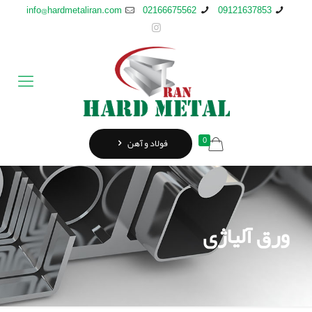
info@hardmetaliran.com
02166675562
09121637853
0
فولاد و آهن
ورق آلیاژی