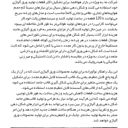
شرکت ما، به ویژه در بازار هوافضا، برای تشکیل اکثر قطعات تولید ورق آلیاژی
خود استفاده می کنند و شکل‌ دهی سلول سیال برای نیازهای نسبتاً کم حجم
هواپیماهای تجاری، نظامی و تجاری کاملاً مناسب است و مدل‌های چرخه سریع
می‌توانند تا 120 قطعه در ساعت تولید کنند و سیستم‌های پالت خودکار
می‌توانند کارایی را در دوره‌های تولید طولانی‌تر به طور قابل ملاحظه‌ ای بهبود
بخشند. در عین حال تولیدکنندگان از مزایای منحصر به فرد ورق آلیاژی مانند
هزینه ابزار آلات بسیار کم، شکل های پیچیده برای بستن تلورانس های
مونتاژ، قطعات متعدد در هر چرخه، زمان راه اندازی کوتاه، قطعات تمام شده
مستقیماً خارج از پرس و بدون کار مجدد دستی یا کم را شامل می شود که ثابت
شده است که شکل‌ دهی ورق آلیاژی دارای مزایای اقتصادی و پردازشی
متعددی است، به ویژه در مقایسه با فشار دادن لنت لاستیکی و مهر زنی
مکانیکی یا هیدرولیک می باشد.
این یک راهکار نوآورانه برای تولید محصولات ورق آلیاژی است که در آن از یک
گروه پانچ قابل تنظیم، یعنی یک قالب گسسته قابل تنظیم مجدد، برای تشکیل
یک سطح منحنی متغیر برای جایگزینی شکل گیری قالب جامد استفاده می شود
و از آنجایی که از قالب‌های گسسته قابل تنظیم مجدد استفاده می‌شود،
هزینه‌های ساخت قطعات کاهش می ‌یابد و زمان ساخت به طور قابل توجهی
کوتاه می ‌شود که این فرآیند می‌ تواند نیاز به طراحی و تولید قالب‌های جامد
شکل ‌دهی ورق آلیاژی را از بین ببرد و می ‌تواند به طراحی ابزارهای شکل‌ دهی
سریع و تقریباً بدون هزینه در هنگام ساخت قطعات جدید اجازه دهد و این امر
منجر به محیط تولید ساده‌تر، چابک تر و کم‌هزینه‌تر برای تولید محصولات ورق
آلیاژی خواهد شد.