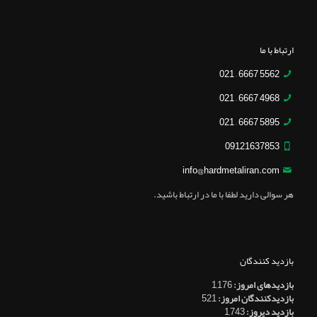
ارتباط با ما
5562 6667 – 021
4968 6667 – 021
5895 6667 – 021
09121637853
info@hardmetaliran.com
هر سوالی دارید لطفا با ما در ارتباط باشید.
بازدید کنندگان
بازدیدهای امروز:
1,176
بازدیدکنندگان امروز:
521
بازدید دیروز:
1,743