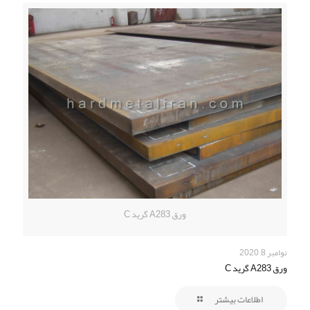
ورق A283 گرید C
نوامبر 8, 2020
ورق A283 گرید C
اطلاعات بیشتر