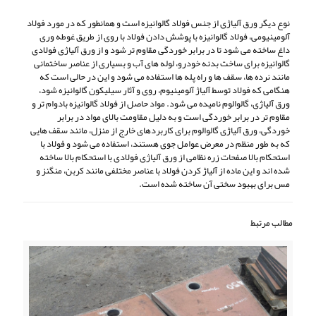
نوع دیگر ورق آلیاژی از جنس فولاد گالوانیزه است و همانطور که در مورد فولاد
آلومینیومی، فولاد گالوانیزه با پوشش دادن فولاد با روی از طریق غوطه وری
داغ ساخته می شود تا در برابر خوردگی مقاوم تر شود و از ورق آلیاژی فولادی
گالوانیزه برای ساخت بدنه خودرو، لوله های آب و بسیاری از عناصر ساختمانی
مانند نرده ها، سقف ها و راه پله ها استفاده می شود و این در حالی است که
هنگامی که فولاد توسط آلیاژ آلومینیوم، روی و آثار سیلیکون گالوانیزه شود،
ورق آلیاژی، گالوالوم نامیده می شود. مواد حاصل از فولاد گالوانیزه بادوام تر و
مقاوم تر در برابر خوردگی است و به دلیل مقاومت بالای مواد در برابر
خوردگی، ورق آلیاژی گالوالوم برای کاربردهای خارج از منزل، مانند سقف هایی
که به طور منظم در معرض عوامل جوی هستند، استفاده می شود و فولاد با
استحکام بالا صفحات زره نظامی از ورق آلیاژی فولادی با استحکام بالا ساخته
شده اند و این ماده از آلیاژ کردن فولاد با عناصر مختلفی مانند کربن، منگنز و
مس برای بهبود سختی آن ساخته شده است.
مطالب مرتبط