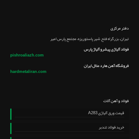
دفتر مرکزی
تهران، بزرگراه فتح, شير پاستوريزه، مجتمع پارس امير
فولاد آلیاژی پیشرو آلیاژ پارس
pishroaliazh.com
فروشگاه آهن هارد متال ایران
hardmetaliran.com
فولاد و آهن آلات
قیمت ورق آلیاژی A283
خرید فولاد تندبر