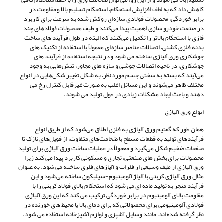
تسلیم بالا می شوند و از این رو، می توان ضخامت ورق را با حفظ استحکام کافی
کاهش داد که به لطف افزایش استحکام، استحکام تسلیم بالا و مقاومت در
برابر خوردگی، محصولات فولادی سازه‌ای روکش شده به سرعت برای کاربرد
در صنعت خودرو سازی اهمیت پیدا می‌کنند و طیف محصولات فولادهای چند
فازی با استحکام بالاتر را تکمیل می‌کنند که البته در طول فرآیند های ساخت
بدنه فلزی کشتی، اتصالات عناصر سازه ای معمولاً با استفاده از تکنیک های
جوشکاری ورق آلیاژی ساخته می شود و در نتیجه استفاده از فرآیند های
جوشکاری، در ناحیه اتصالات جوشی و سازه‌ های مجاور، تنش‌هایی به وجود
می‌آیند که بسته به سختی جسم مورد نظر، به شکل تغییر شکل‌هایی در انواع
مختلف ظاهر می‌شوند و این مسائل اغلب به صورت غیرقابل کنترل رخ می
دهند و باعث ایجاد مشکلات زیادی در طول تولید می شوند.
انواع ورق آلیاژی
همان طور که گفتیم ورق آلیاژی به فلزی اطلاق می‌شود که از طریق انواع
فرآیندهای تولید به قطعات مسطح با ضخامت‌های متفاوت، از فویل‌های نازک تا
صفحات ضخیم شکل می‌گیرد و معمولاً در عملیات ساخت ورق آلیاژی برای تولید
محصولات برای بخش های صنعتی، تجاری و مسکونی کاربرد پیدا می کند زیرا
ورق آلیاژی از طیف وسیعی از فلزات و آلیاژهای فلزی ساخته می شود. به عنوان
مثال ورق آلیاژی کربنی با آلیاژ آلومینیوم-سیلیکون ساخته می شود و این
فرآیند منجر به تولید ماده ای می شود که استحکام بالای فولاد کربنی را با
مقاومت بالای آلومینیوم در برابر خوردگی ترکیب می کند که این ورق آلیاژی
فولادی آلومینیومی برای محصولاتی که برای دمای بالا یا محیط های خورنده در
نظر گرفته شده اند، مانند وسایل آشپزی و لوازم آشپزخانه استفاده می شود.