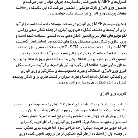
کنترل‌های MPF، با تغییر فشار نگهدارنده، جریان مواد را مهار می‌کند و
محصول ورق آلیاژی نازک موفقی را تضمین می‌کند که این تکنیک در ساخت
قطعات پیچیده ورق آلیاژی نیز بسیار مفید خواهد بود.
چندین سیستم MPF ورق آلیاژی در صنعت توسعه داده شده است و از آنها
برای فرآیندهای مختلف شکل دهی ورق آلیاژی، از جمله شکل‌ دهی روکش
لکوموتیوهای قطار سریع‌السیر، شکل‌دهی بدنه کشتی استفاده شده است و
ورق آلیاژی و شکل دهی دیجیتال پروتزهای تیتانیوم بر اساس اصل گسسته
MPF، اخیراً دستگاه انعطاف پذیر MP-SFM و دستگاه خمشی رول انعطاف
پذیر ساخته شده است. چنین تجهیزاتی همچنین در آینده نزدیک، چندین
موضوع فنی در مورد پر،س انعطاف‌ پذیر و دستگاه خمش رول انعطاف‌ پذیر باید
به طور دقیق مورد مطالعه قرار گیرد و تأثیر پارامترهای فرآیند سرعت شکل
‌گیری ورق آلیاژی، اصطکاک و غیره، محدودیت‌های شکل‌گیری ورق آلیاژی
چروکیدگی، حداقل شعاع انحنا و غیره، جبران برگشت فنری برای شکل پیچیده،
کنترل فرآیند شکل ‌دهی و موارد را انجام دهد.
کاربرد ورق آلیاژی
در تئوری، استحکام جوش باید برای تحمل تنش‌هایی که مجموعه در سرویس
مشاهده می‌کند به اضافه ضریب ایمنی مورد نظر کافی باشد و با این حال،
طراحی بیش از حد جوش های مشخص شده رایج است که یک جوش ممکن
است برای تقویت استحکام یک قطعه ورق آلیاژی نازک (طراحی نازک برای
صرفه جویی در هزینه) بیش از حد طراحی شود، اما هزینه نهایی ممکن است
در وهله اول از استفاده از فلز گیج سنگین تر فراتر رود. تامین کننده ورق