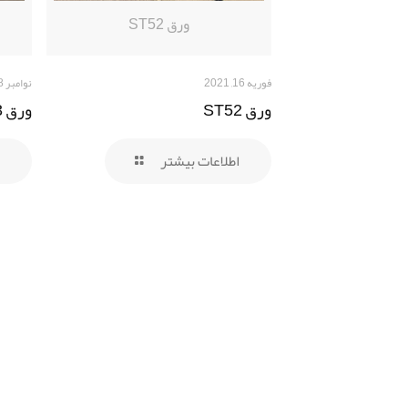
ورق ST52
فوریه 16, 2021
نوامبر 8, 2020
ورق ST52
ورق A283 گرید C
اطلاعات بیشتر