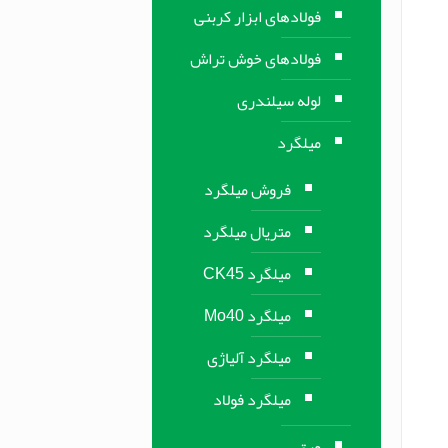
فولادهای ابزار کربنی
فولادهای خوش تراش
لوله سیلندری
میلگرد
فروش میلگرد
متریال میلگرد
میلگرد CK45
میلگرد Mo40
میلگرد آلیاژی
میلگرد فولاد
ورق