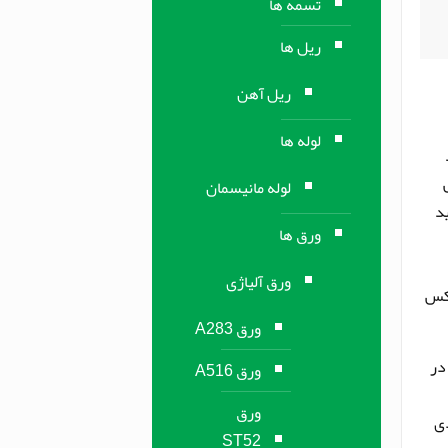
تسمه ها
ریل ها
ریل آهن
لوله ها
لوله مانیسمان
د
ورق ها
ورق آلیاژی
اردوکس
ورق A283
 که به خوبی در
ورق A516
ورق
دی
ST52