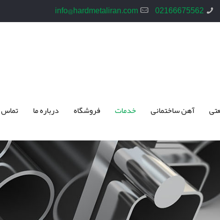
info@hardmetaliran.com
02166675562
تی
آهن ساختمانی
خدمات
فروشگاه
درباره ما
تماس 