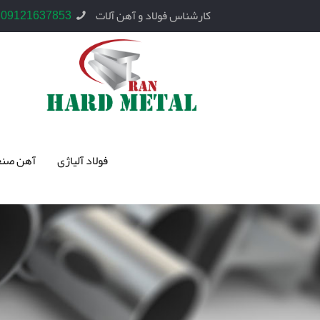
کارشناس فولاد و آهن آلات
09121637853
فولاد آلیاژی
آهن صنع