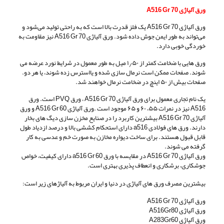
ورق آلیاژی A516 Gr 70
ورق آلیاژی A516 Gr 70 یک فلز قدرت بالا است که به راحتی تولید می‌شود و
می‌تواند به طور ایمن جوش داده شود. ورق آلیاژی A516 Gr 70 نیز مقاومت به
خوردگی خوبی دارد.
ورق هایی با ضخامت کمتر از ۱٫۵۰ میل به طور معمول در شرایط نورد عرضه می
شوند. صفحات ممکن است نرمال سازی شده و یااسترس زده شوند، یا هر دو.
صفحات بیش از ۵۰ اینچ در ضخامت نرمال خواهند شد.
یک نام تجاری معمول برای ورق آلیاژی A516 Gr 70 ، ورق PVQ است. ورق
A516 نیز در نمرات ۵۵، ۶۰ و ۶۵ موجود است .ورق آلیاژی A516 Gr 60 و ورق
آلیاژی A516 Gr 70 بیشترین کاربرد را در صنایع مخزن سازی دیگ های بخار
دارند. ورق های فولادی a516 دارای استحکام کششی بالا و درصد ازدیاد طول
قابل قبول هستند. برای ساخت دیواره مخازن به صورت خم و عدسی به کار
گرفته می شوند.
ورق آلیاژی A516 Gr 70 در مقایسه با ورق a516 Gr 60 دارای کیفیت، خواص
جوشکاری، برشکاری و انعطاف پذیری بهتری است.
بیشترین مصرف ورق های آلیاژی در دنیا و ایران مربوط به آلیاژهای زیر است:
ورق آلیاژی A516 Gr 70
ورق آلیاژی A516Gr80
ورق آلیاژی A283Gr60