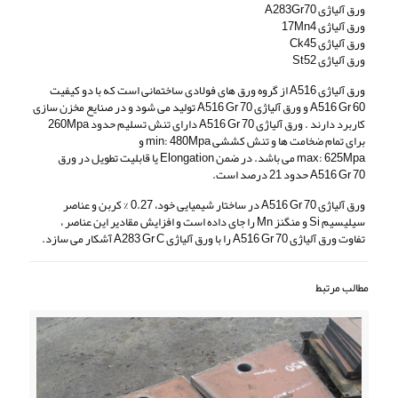
ورق آلیاژی A283Gr70
ورق آلیاژی 17Mn4
ورق آلیاژی Ck45
ورق آلیاژی St52
ورق آلیاژی A516 از گروه ورق های فولادی ساختمانی است که با دو کیفیت
A516 Gr 60 و ورق آلیاژی A516 Gr 70 تولید می شود و در صنایع مخزن سازی
کاربرد دارند . ورق آلیاژی A516 Gr 70 دارای تنش تسلیم حدود 260Mpa
برای تمام ضخامت ها و تنش کششی min: 480Mpa و
max: 625Mpa می باشد. در ضمن Elongation یا قابلیت تطویل در ورق
A516 Gr 70 حدود 21 درصد است.
ورق آلیاژی A516 Gr 70 در ساختار شیمیایی خود، 0.27 % کربن و عناصر
سیلیسیم Si و منگنز Mn را جای داده است و افزایش مقادیر این عناصر ،
تفاوت ورق آلیاژی A516 Gr 70 را با ورق آلیاژی A283 Gr C آشکار می سازد.
مطالب مرتبط