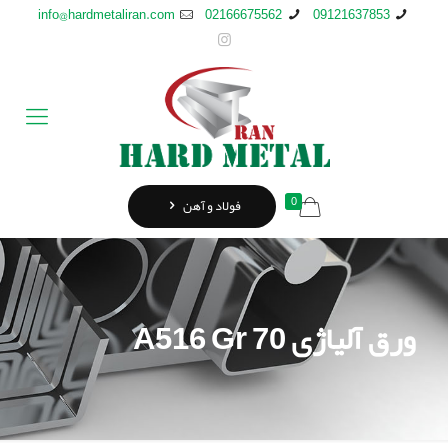
info@hardmetaliran.com
02166675562
09121637853
0
فولاد و آهن
ورق آلیاژی A516 Gr 70