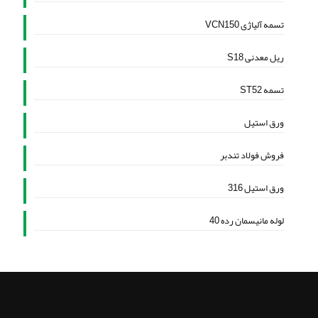
تسمه آلیاژی VCN150
ریل معدنی S18
تسمه ST52
ورق استیل
فروش فولاد تندبر
ورق استیل 316
لوله مانیسمان رده 40