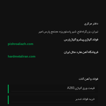
دفتر مرکزی
تهران، بزرگراه فتح, شير پاستوريزه، مجتمع پارس امير
فولاد آلیاژی پیشرو آلیاژ پارس
pishroaliazh.com
فروشگاه آهن هارد متال ایران
hardmetaliran.com
فولاد و آهن آلات
قیمت ورق آلیاژی A283
خرید فولاد تندبر