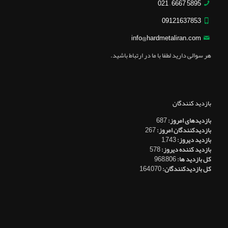
5895 6667 – 021
09121637853
info@hardmetaliran.com
هر سوالی دارید لطفا با ما در ارتباط باشید.
بازدید کنندگان
بازدیدهای امروز:
687
بازدیدکنندگان امروز:
267
بازدید دیروز:
1,743
بازدید کننده دیروز:
578
کل بازدید ها:
968,806
کل بازدیدکنند‌گان:
164,070