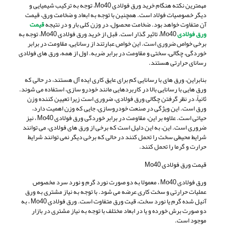
مهمترین نکته هنگام خرید ورق فولادی Mo40، توجه به ترکیب شیمیایی و
دیگر خصوصیات فولاد است. همچنین با توجه به ابعاد و ضخامت ورق، قیمت
آن متفاوت خواهد بود. ضخامت محصول، در وزن کلی بار و در نتیجه
قیمت
ورق فولادی
Mo40، تاثیر گذار است. قبل از خرید ورق فولادی Mo40، توجه به
برخی خواص ضروری است. این خواص عبارتند از رسانایی، مقاومت در برابر
خوردگی، چگالی، سختی و مقاومت در برابر ضربه. اول از همه، ورق های فولادی
رسانای حرارتی هستند.
بنابراین، ورق های با رسانایی کم برای عایق کاری ایده آل هستند، در حالی که
ورق هایی با رسانایی بالا در کاربردهایی مانند خودرو سازی، استفاده می شوند.
ثانیاً، در نظر گرفتن چگالی ورق فولادی، ضروری است زیرا تعیین کننده وزن
ورق است. این ویژگی در صنعت خودروسازی، جایی که وزن اهمیت دارد،
حیاتی است. علاوه بر این، مقاومت در برابر خوردگی ورق فولادی Mo40 ، نیز
ضروری است. این، به این دلیل است که برخی از ورق های فولادی، می توانند
شرایط محیطی سخت را تحمل کنند در حالی که برخی دیگر نمی توانند شرایط
حرارت و گرما را تحمل کنند.
قیمت ورق فولادی Mo40
ورق فولادی Mo40 ، معمولا به دو صورت نورد گرم و نورد سرد مخصوص
عملیات حرارتی و سخت کاری عرضه می شود. با توجه به نیاز مشتری به ورق
آنیل شده گرم یا نورد سخت، قیت ورق متفاوت است. ورق فولادی Mo40 ، به
دو صورت برش خورده و یا در ابعاد مختلف با توجه به نیاز مشتری در بازار
موجود است.