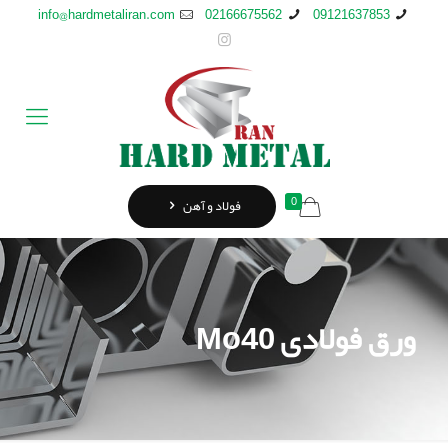
info@hardmetaliran.com
02166675562
09121637853
0
فولاد و آهن
ورق فولادی Mo40