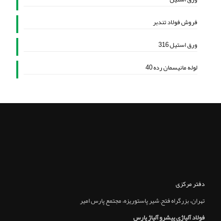
فروش فولاد تندبر
ورق استیل 316
لوله مانیسمان رده 40
دفتر مرکزی
تهران، بزرگراه فتح, شير پاستوريزه، مجتمع پارس امير
فولاد آلیاژی پیشرو آلیاژ پارس