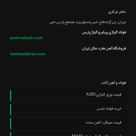
دفتر مرکزی
تهران، بزرگراه فتح, شير پاستوريزه، مجتمع پارس امير
فولاد آلیاژی پیشرو آلیاژ پارس
pishroaliazh.com
فروشگاه آهن هارد متال ایران
hardmetaliran.com
فولاد و آهن آلات
قیمت ورق آلیاژی A283
خرید فولاد تندبر
قیمت میلگرد آهن ساده