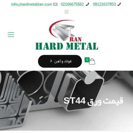
info@hardmetaliran.com
02166675562
09121637853
0
فولاد و آهن
قیمت ورق ST44