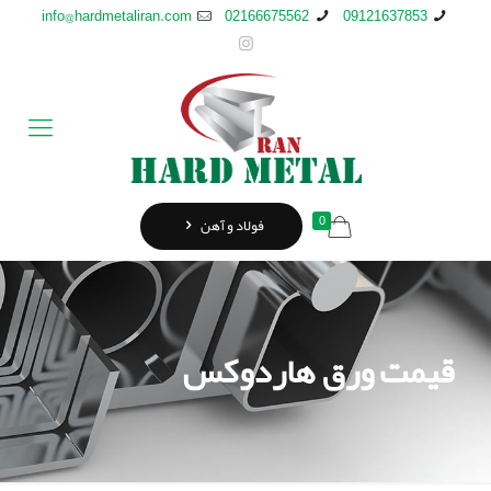
info@hardmetaliran.com
02166675562
09121637853
0
فولاد و آهن
قیمت ورق هاردوکس