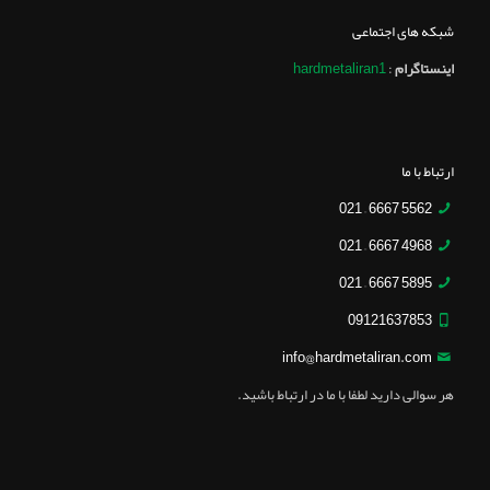
شبکه های اجتماعی
اینستاگرام
:
hardmetaliran1
ارتباط با ما
5562 6667 – 021
4968 6667 – 021
5895 6667 – 021
09121637853
info@hardmetaliran.com
هر سوالی دارید لطفا با ما در ارتباط باشید.