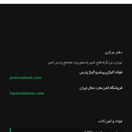
دفتر مرکزی
تهران، بزرگراه فتح, شير پاستوريزه، مجتمع پارس امير
فولاد آلیاژی پیشرو آلیاژ پارس
pishroaliazh.com
فروشگاه آهن هارد متال ایران
hardmetaliran.com
فولاد و آهن آلات