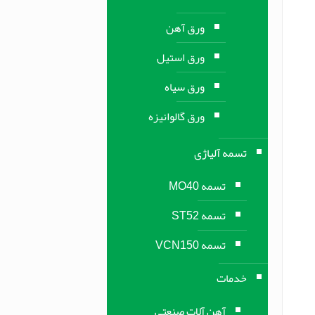
ورق آهن
ورق استیل
ورق سیاه
ورق گالوانیزه
تسمه آلیاژی
تسمه MO40
تسمه ST52
تسمه VCN150
خدمات
آهن آلات صنعتی