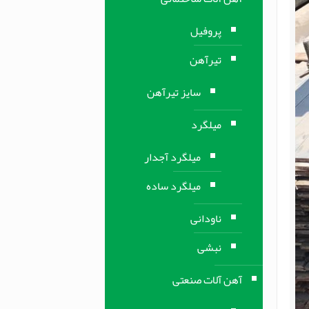
پروفیل
تیرآهن
سایز تیرآهن
میلگرد
میلگرد آجدار
میلگرد ساده
ناودانی
نبشی
آهن آلات صنعتی