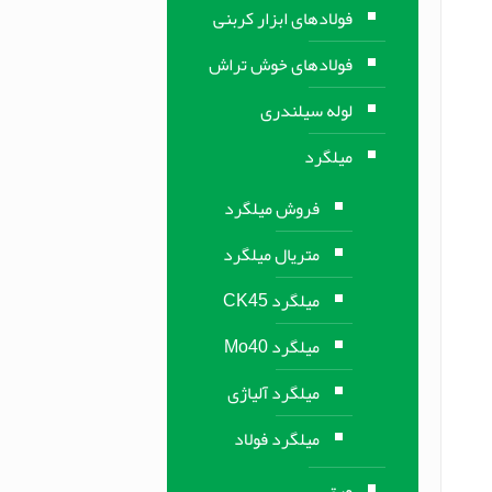
فولادهای ابزار کربنی
فولادهای خوش تراش
لوله سیلندری
میلگرد
فروش میلگرد
متریال میلگرد
میلگرد CK45
میلگرد Mo40
میلگرد آلیاژی
میلگرد فولاد
ورق