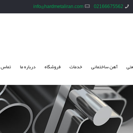
info@hardmetaliran.com
02166675562
تی
آهن ساختمانی
خدمات
فروشگاه
درباره ما
تماس 