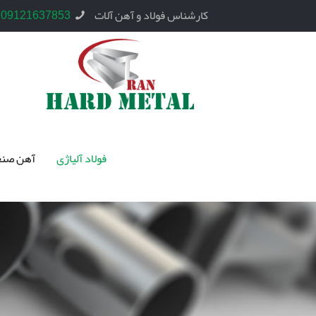
کارشناس فولاد و آهن آلات
09121637853
فولاد آلیاژی
آهن صنع