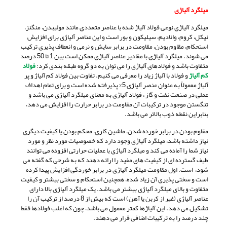
میلگرد آلیاژی
میلگرد آلیاژی نوعی فولاد آلیاژ شده با عناصر متعددی مانند مولیبدن، منگنز،
نیکل، کروم، وانادیم، سیلیکون و بور است و این عناصر آلیاژی برای افزایش
استحکام، مقاوم بودن، مقاومت در برابر سایش و نرمی و انعطاف پذیری ترکیب
می شوند. میلگرد آلیاژی با مقادیر عناصر آلیاژی ممکن است بین 1 تا 50 درصد
متفاوت باشد و فولادهای آلیاژی را می توان به دو گروه طبقه بندی کرد:
فولاد
کم آلیاژ
و فولاد با آلیاژ زیاد را معرفی می کنیم. تفاوت بین فولاد کم آلیاژ و پر
آلیاژ معمولاً به عنوان عنصر آلیاژی 5% پذیرفته شده است و برای تمام اهداف
عملی در صنعت نفت و گاز ، فولاد آلیاژی به معنای میلگرد آلیاژی می باشد و
تنگستن موجود در ترکیبات آن مقاومت در برابر حرارت را افزایش می دهد،
بنابراین نقطه ذوب بالاتر می باشد.
مقاوم بودن در برابر خورده شدن، ماشین کاری، محکم بودن یا کیفیت دیگری
نیاز داشته باشد، میلگرد آلیاژی وجود دارد که خصوصیات مورد نظر و مورد
نیاز شما را آماده می کند و میلگرد آلیاژی با عملیات حرارتی افزوده می توانند
طیف گسترده ای از کیفیت های مفید را ارائه دهند که به شرحی که گفته می
شود، است. اول مقاومت میلگرد آلیاژی در برابر خوردگی افزایش پیدا کرده
است و سختی پذیری آن زیاد شده، همچنین استحکام و سختی بیشتر و کیفیت
متفاوت و بالای میلگرد آلیاژی بیشتر می باشد. یک میلگرد آلیاژی بالا دارای
عناصر آلیاژی (غیر از کربن یا آهن) است که بیش از 8 درصد از ترکیب آن را
تشکیل می دهد. این آلیاژها کمتر معمول می باشد، چون که اغلب فولادها فقط
چند درصد را به ترکیبات اضافی قرار می دهند.