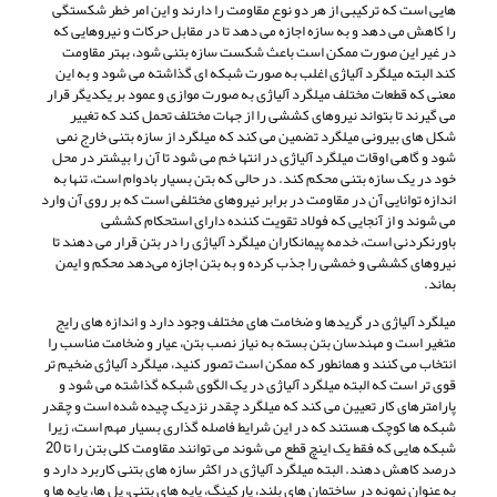
هایی است که ترکیبی از هر دو نوع مقاومت را دارند و این امر خطر شکستگی
را کاهش می دهد و به سازه اجازه می دهد تا در مقابل حرکات و نیروهایی که
در غیر این صورت ممکن است باعث شکست سازه بتنی شود، بهتر مقاومت
کند البته میلگرد آلیاژی اغلب به صورت شبکه ای گذاشته می شود و به این
معنی که قطعات مختلف میلگرد آلیاژی به صورت موازی و عمود بر یکدیگر قرار
می گیرند تا بتواند نیروهای کششی را از جهات مختلف تحمل کند که تغییر
شکل های بیرونی میلگرد تضمین می کند که میلگرد از سازه بتنی خارج نمی
شود و گاهی اوقات میلگرد آلیاژی در انتها خم می شود تا آن را بیشتر در محل
خود در یک سازه بتنی محکم کند. در حالی که بتن بسیار بادوام است، تنها به
اندازه توانایی آن در مقاومت در برابر نیروهای مختلفی است که بر روی آن وارد
می شوند و از آنجایی که فولاد تقویت کننده دارای استحکام کششی
باورنکردنی است، خدمه پیمانکاران میلگرد آلیاژی را در بتن قرار می ‌دهند تا
نیروهای کششی و خمشی را جذب کرده و به بتن اجازه می‌دهد محکم و ایمن
بماند.
میلگرد آلیاژی در گریدها و ضخامت های مختلف وجود دارد و اندازه های رایج
متغیر است و مهندسان بتن بسته به نیاز نصب بتن، عیار و ضخامت مناسب را
انتخاب می کنند و همانطور که ممکن است تصور کنید، میلگرد آلیاژی ضخیم تر
قوی تر است که البته میلگرد آلیاژی در یک الگوی شبکه گذاشته می شود و
پارامترهای کار تعیین می کند که میلگرد چقدر نزدیک چیده شده است و چقدر
شبکه ها کوچک هستند که در این شرایط فاصله گذاری بسیار مهم است، زیرا
شبکه هایی که فقط یک اینچ قطع می شوند می توانند مقاومت کلی بتن را تا 20
درصد کاهش دهند. البته میلگرد آلیاژی در اکثر سازه های بتنی کاربرد دارد و
به عنوان نمونه در ساختمان های بلند، پارکینگ، پایه های بتنی، پل ها، پایه ها و