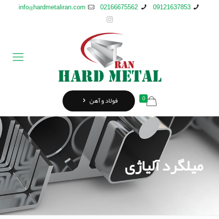
info@hardmetaliran.com
02166675562
09121637853
0
فولاد و آهن
میلگرد آلیاژی