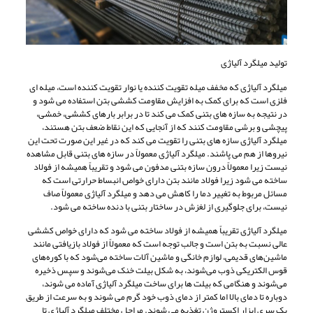
تولید میلگرد آلیاژی
میلگرد آلیاژی که مخفف میله تقویت کننده یا نوار تقویت کننده است، میله ای
فلزی است که برای کمک به افزایش مقاومت کششی بتن استفاده می شود و
در نتیجه به سازه های بتنی کمک می کند تا در برابر بارهای کششی، خمشی،
پیچشی و برشی مقاومت کنند که از آنجایی که این نقاط ضعف بتن هستند،
میلگرد آلیاژی سازه های بتنی را تقویت می کند که در غیر این صورت تحت این
نیروها از هم می پاشند. میلگرد آلیاژی معمولاً در سازه های بتنی قابل مشاهده
نیست زیرا معمولاً درون سازه بتنی مدفون می شود و تقریباً همیشه از فولاد
ساخته می شود زیرا فولاد مانند بتن دارای خواص انبساط حرارتی است که
مسائل مربوط به تغییر دما را کاهش می دهد و میلگرد آلیاژی معمولاً صاف
نیست، برای جلوگیری از لغزش در ساختار بتنی با دنده ساخته می شود.
میلگرد آلیاژی تقریباً همیشه از فولاد ساخته می شود که دارای خواص کششی
عالی نسبت به بتن است و جالب توجه است که معمولاً از فولاد بازیافتی مانند
ماشین‌های قدیمی، لوازم خانگی و ماشین آلات ساخته می‌شود که با کوره‌های
قوس الکتریکی ذوب می‌شوند، به شکل بیلت خنک می‌شوند و سپس ذخیره
می‌شوند و هنگامی که بیلت ها برای ساخت میلگرد آلیاژی آماده می شوند،
دوباره تا دمای بالا اما کمتر از دمای ذوب خود گرم می شوند و به سرعت از طریق
یک سری ابزار اکستروژن تغذیه می شوند. مراحل مختلف میلگرد آلیاژی تا