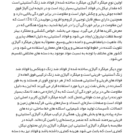
اولین نوع میلگرد آلیاژی، میلگرد ساخته شده از فولاد ضد زنگ آستنیتی است
که مقدار نیکل در فولاد آستنیتی بسیار زیاد است و در نتیجه این آلیاژ فوق
العاده جوش پذیر و چکش خوار است و مقاومت در برابر خوردگی بالایی دارد و
همچنین دارای سطح قابل توجهی از کروم و افزودن مولیبدن 2٪ تا 3٪ است که
این مقاومت در برابر خوردگی آن را در شرایط شدید، به ویژه هنگامی که در
معرض کلریدها قرار می گیرد، بهبود می بخشد. خواص کششی و عملکرد بهتر
توسط غلظت نیتروژن ایجاد می شود و فولاد آستنیتی به دلیل انعطاف پذیری
بالا، ماهیت دیامغناطیسی و دامنه دمایی وسیع، معمولاً به عنوان میلگرد آلیاژی
تقویت کننده در خطوط لوله صنعتی و پروژه های معماری استفاده می شود و در
کشور های مختلف با توجه به نسبت مواد موجود به دسته های مختلفی تقسیم
می شود.
نوع دیگر میلگرد آلیاژی ساخته شده از فولاد ضد زنگ دوبلکس یا فولاد ضد
زنگ آستنیتی-فریتی است و میلگرد آلیاژی ضد زنگ ترکیبی فوق العاده از
فولادهای فریتی و آستنیتی هستند که از هر دو نوع قوی تر هستند و به طور
گسترده در بخش نفت زیر دریا مورد استفاده قرار می گیرند که این به دلیل
مقاومت عالی در برابر خوردگی آن است که به آن اجازه می دهد تا نمک بسیار
خورنده را برای مدت طولانی تحمل کند. البته میلگرد آلیاژی کاربرد اصلی این
فولاد است و صفحات سازه‌ای، انسداد و سازه‌های بتنی، فرآیندهای زمین و
اتصالات، تأسیسات تولید مواد شیمیایی، اسکله ‌های خط ساحلی، نرده‌ های
سازه، پیاده‌ رو ها و بخش های پل، همگی از ترکیب میلگرد آلیاژی آستنیتی و
فریتی بهره‌مند شده‌اند که عنصر برجسته‌ای را تامین کرده‌اند. البته در
مقایسه با میلگرد آلیاژی آستنیتی، این میلگرد آلیاژی دارای محتوای نیکل
کمتری است که باعث می شود هزینه کمتری داشته باشد و فولاد نیز به دسته