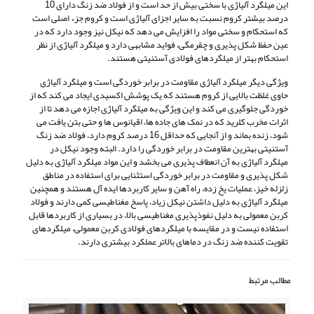
این میلگرد آلیاژی با سختی بیش از حد است و از فولاد ضد زنگ دارای 10
درصد بیشتر کروم نسبت به سایر اجزای آلیاژی است و کروم جزء اصلی است
که استحکام و سختی مواد را افزایش می دهد که نیکل نیز وجود دارد که در
عین حفظ شکل پذیری و چقرمگی، فواید مشابهی دارد و میلگرد آلیاژی از نظر
استحکام بهتر از میلگردهای فولادی آستنیتی هستند.
ویژگی دیگر میلگرد آلیاژی مقاومت در برابر خوردگی است و میلگرد آلیاژی
حاوی غلظت بالایی از کروم هستند که یک پوشش اکسیدی ایجاد می کند که از
خوردگی جلوگیری می کند و این ویژگی به میلگرد آلیاژی اجازه می دهد تا از
اثرات مخرب کلرید که در نمک های جاده ها، اقیانوس ها و حتی بتن یافت می
شود، زنده بماند و از آنجایی که حداقل 16 درصد کروم دارد، فولاد ضد زنگ
آستنیتی بهترین مقاومت در برابر خوردگی را دارد. البته وجود نیکل در
میلگرد آلیاژی به آن انعطاف پذیری می بخشد و این مواد میلگرد آلیاژی به دلیل
شکل پذیری و مقاومت در برابر خوردگی استثنایی برای استفاده در مناطق
زلزله خیز، عملیات یخ زده، راه آهن و سایر کاربردها ایده آل هستند و همچنین
میلگرد آلیاژی به دلیل داشتن نیکل زیاد، پاسخ مغناطیسی کمی دارند و فولاد
کربن معمولی به دلیل نفوذپذیری مغناطیسی بالا، در بسیاری از کاربردها قابل
استفاده نیست و در مقایسه با میلگردهای فولادی کربن معمولی، میلگردهای
تقویت کننده ضد زنگ در دماهای بالاتر عملکرد بیشتری دارند.
مطالب مرتبط