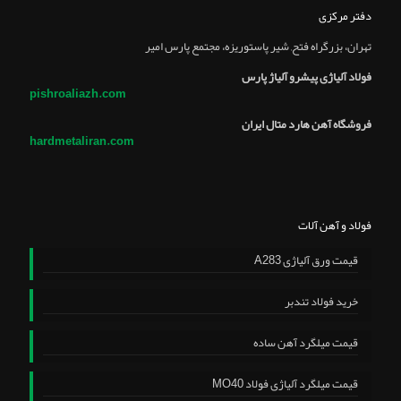
دفتر مرکزی
تهران، بزرگراه فتح, شير پاستوريزه، مجتمع پارس امير
فولاد آلیاژی پیشرو آلیاژ پارس
pishroaliazh.com
فروشگاه آهن هارد متال ایران
hardmetaliran.com
فولاد و آهن آلات
قیمت ورق آلیاژی A283
خرید فولاد تندبر
قیمت میلگرد آهن ساده
قیمت میلگرد آلیاژی فولاد MO40