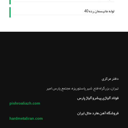
لوله مانیسمان رده 40
دفتر مرکزی
تهران، بزرگراه فتح, شير پاستوريزه، مجتمع پارس امير
فولاد آلیاژی پیشرو آلیاژ پارس
pishroaliazh.com
فروشگاه آهن هارد متال ایران
hardmetaliran.com