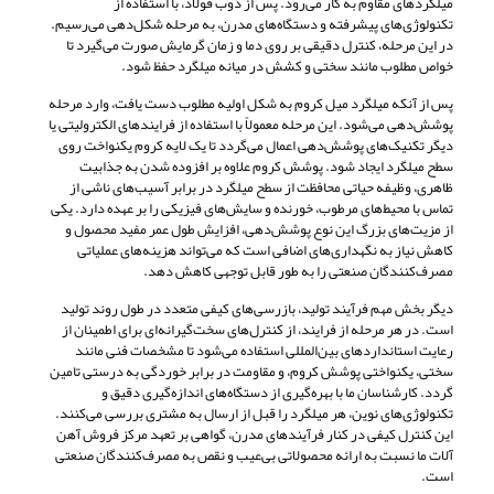
میلگردهای مقاوم به کار می‌رود. پس از ذوب فولاد، با استفاده از
تکنولوژی‌های پیشرفته و دستگاه‌های مدرن، به مرحله شکل‌دهی می‌رسیم.
در این مرحله، کنترل دقیقی بر روی دما و زمان گرمایش صورت می‌گیرد تا
خواص مطلوب مانند سختی و کشش در میانه میلگرد حفظ شود.
پس از آنکه میلگرد میل کروم به شکل اولیه مطلوب دست یافت، وارد مرحله
پوشش‌دهی می‌شود. این مرحله معمولاً با استفاده از فرایندهای الکترولیتی یا
دیگر تکنیک‌های پوشش‌دهی اعمال می‌گردد تا یک لایه کروم یکنواخت روی
سطح میلگرد ایجاد شود. پوشش کروم علاوه بر افزوده شدن به جذابیت
ظاهری، وظیفه حیاتی محافظت از سطح میلگرد در برابر آسیب‌های ناشی از
تماس با محیط‌های مرطوب، خورنده و سایش‌های فیزیکی را بر عهده دارد. یکی
از مزیت‌های بزرگ این نوع پوشش‌دهی، افزایش طول عمر مفید محصول و
کاهش نیاز به نگهداری‌های اضافی است که می‌تواند هزینه‌های عملیاتی
مصرف‌کنندگان صنعتی را به طور قابل توجهی کاهش دهد.
دیگر بخش مهم فرآیند تولید، بازرسی‌های کیفی متعدد در طول روند تولید
است. در هر مرحله از فرایند، از کنترل‌های سخت‌گیرانه‌ای برای اطمینان از
رعایت استانداردهای بین‌المللی استفاده می‌شود تا مشخصات فنی مانند
سختی، یکنواختی پوشش کروم، و مقاومت در برابر خوردگی به درستی تامین
گردد. کارشناسان ما با بهره‌گیری از دستگاه‌های اندازه‌گیری دقیق و
تکنولوژی‌های نوین، هر میلگرد را قبل از ارسال به مشتری بررسی می‌کنند.
این کنترل کیفی در کنار فرآیند‌های مدرن، گواهی بر تعهد مرکز فروش آهن
آلات ما نسبت به ارائه محصولاتی بی‌عیب و نقص به مصرف‌کنندگان صنعتی
است.