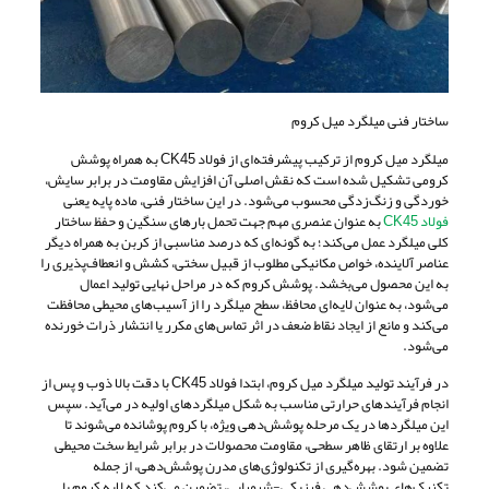
ساختار فنی میلگرد میل کروم
میلگرد میل کروم از ترکیب پیشرفته‌ای از فولاد CK45 به همراه پوشش
کرومی تشکیل شده است که نقش اصلی آن افزایش مقاومت در برابر سایش،
خوردگی و زنگ‌زدگی محسوب می‌شود. در این ساختار فنی، ماده پایه یعنی
فولاد CK45
به عنوان عنصری مهم جهت تحمل بارهای سنگین و حفظ ساختار
کلی میلگرد عمل می‌کند؛ به گونه‌ای که درصد مناسبی از کربن به همراه دیگر
عناصر آلاینده، خواص مکانیکی مطلوب از قبیل سختی، کشش و انعطاف‌پذیری را
به این محصول می‌بخشد. پوشش کروم که در مراحل نهایی تولید اعمال
می‌شود، به عنوان لایه‌ای محافظ، سطح میلگرد را از آسیب‌های محیطی محافظت
می‌کند و مانع از ایجاد نقاط ضعف در اثر تماس‌های مکرر یا انتشار ذرات خورنده
می‌شود.
در فرآیند تولید میلگرد میل کروم، ابتدا فولاد CK45 با دقت بالا ذوب و پس از
انجام فرآیندهای حرارتی مناسب به شکل میلگردهای اولیه در می‌آید. سپس
این میلگردها در یک مرحله پوشش‌دهی ویژه، با کروم پوشانده می‌شوند تا
علاوه بر ارتقای ظاهر سطحی، مقاومت محصولات در برابر شرایط سخت محیطی
تضمین شود. بهره‌گیری از تکنولوژی‌های مدرن پوشش‌دهی، از جمله
تکنیک‌های پوشش‌دهی فیزیکی-شیمیایی، تضمین می‌کند که لایه کروم با