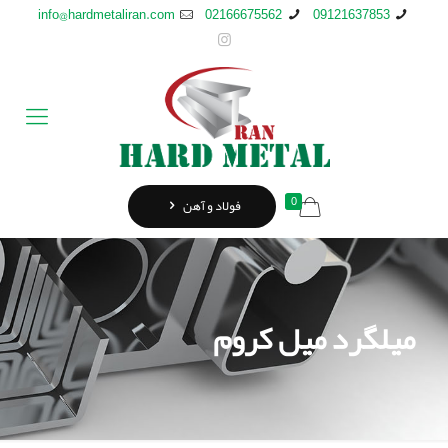
info@hardmetaliran.com
02166675562
09121637853
0
فولاد و آهن
میلگرد ميل كروم