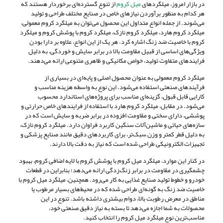
در بازار امروز، میلگردهای
میل کروم
از تنوع گسترده‌ای برخوردار هستند که
هر کدام به منظور برآوردن نیازهای خاص در صنایع مختلف طراحی و تولید
می‌شوند. از جمله انواع متداول این محصول می‌توان به میلگرد کروم معمولی،
میلگرد کروم هارد، میلگرد کروم نازک، میلگرد کروم با پوشش کروم و میلگرد
کروم با خاصیت ضد زنگ اشاره کرد. هر یک از این انواع، علاوه بر دارا بودن
ویژگی‌های اساسی از قبیل مقاومت بالا در برابر سایش و خوردگی، به دلیل
فرایندهای متفاوت تولید، خواص مکانیکی و ظاهری متنوعی ارائه می‌دهند.
میلگرد کروم معمولی به عنوان محصول اصلی و پایه‌ای در بسیاری از
فرآیندهای صنعتی استفاده می‌شود. این نوع به واسطه هزینه مناسب و
کارایی قابل قبول، گزینه‌ای مناسب برای پروژه‌های استاندارد محسوب
می‌شود. در مقابل، میلگرد کروم هارد با استفاده از فرایندهای خاص حرارتی و
پوششی، دارای سختی و مقاومت افزوده در برابر ضربه و سایش است که در
سازه‌های حیاتی و ماشین‌آلات سنگین کاربرد فراوان دارد. میلگرد کروم نازک،
به دلیل قطر کمتر و وزن سبک‌تر، برای کاربردهای دقیق مانند صنایع پزشکی و
تجهیزات الکترونیکی طراحی شده است که نیاز به دقت بالا دارند.
در کنار این موارد، میلگرد میل کروم با پوشش کروم با لایه اضافی کروم، بهبود
چشمگیری در مقاومت در برابر زنگ‌زدگی ارائه می‌دهد؛ بنابراین در قطعات
خودرو و خطوط تولید صنایع غذایی به کار می‌رود. همچنین، میلگرد میل کروم با
خاصیت ضد زنگ به گونه‌ای طراحی شده که در محیط‌های بسیار مرطوب یا
مناطق در معرض رطوبت بالا، دوام بیشتری داشته باشد. تنوع در این
محصولات به شما اجازه می‌دهد تا بسته به نیاز دقیق صنعتی خود،
مناسب‌ترین نوع میلگرد میل کروم را انتخاب کنید.