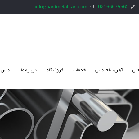
info@hardmetaliran.com
02166675562
تی
آهن ساختمانی
خدمات
فروشگاه
درباره ما
تماس 