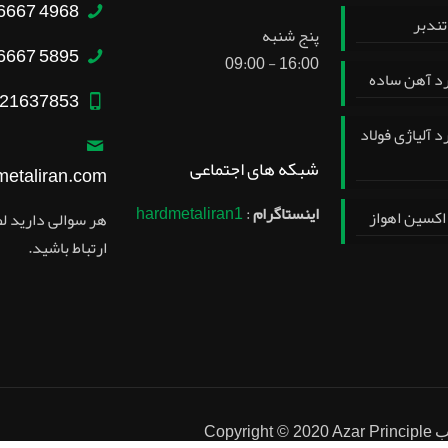
4968 6667 – 021
تندبر
پنج شنبه
5895 6667 – 021
16:00 - 09:00
د آهن ساده
21637853
 آلیاژی فولاد
شبکه های اجتماعی
metaliran.com
اینستاگرام
:
hardmetaliran1
هر سوالی دارید لطف
ارتباط باشید.
ب
Copyright © 2020 Azar Principle