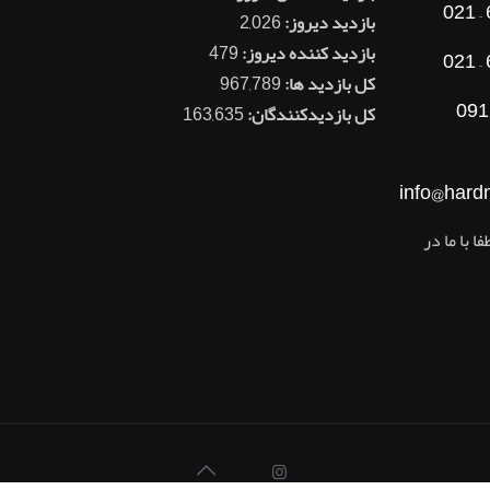
بازدید دیروز:
2,026
بازدید کننده دیروز:
479
کل بازدید ها:
967,789
091
کل بازدیدکنند‌گان:
163,635
info@hard
ا با ما در