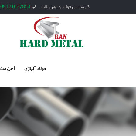
کارشناس فولاد و آهن آلات
09121637853
فولاد آلیاژی
آهن صنع