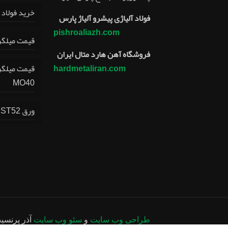
خرید فولاد 
فولاد آلیاژی پیشرو آلیاژ پارس
pishroaliazh.com
قیمت میلگر
فروشگاه آهن هارد متال ایران
hardmetaliran.com
قیمت میلگرد
MO40
ورق ST52 اکسین اهواز
طراحی وب سایت
و
سئو وب سایت
آذر پرنسی