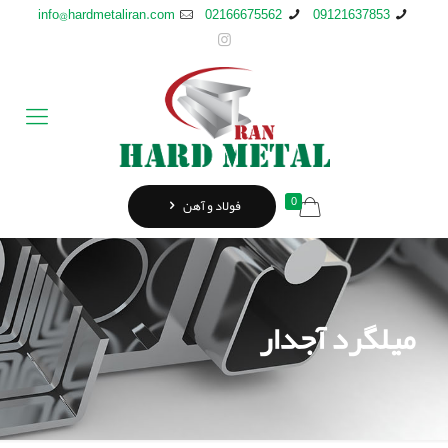
info@hardmetaliran.com
02166675562
09121637853
0
فولاد و آهن
میلگرد آجدار