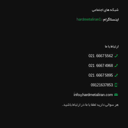
شبکه های اجتماعی
اینستاگرام
:
hardmetaliran1
ارتباط با ما
5562 6667 – 021
4968 6667 – 021
5895 6667 – 021
09121637853
info@hardmetaliran.com
هر سوالی دارید لطفا با ما در ارتباط باشید.