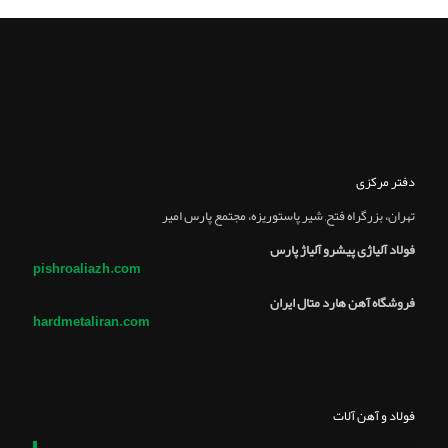
دفتر مرکزی
تهران، بزرگراه فتح, شير پاستوريزه، مجتمع پارس امير
فولاد آلیاژی پیشرو آلیاژ پارس
pishroaliazh.com
فروشگاه آهن هارد متال ایران
hardmetaliran.com
فولاد و آهن آلات