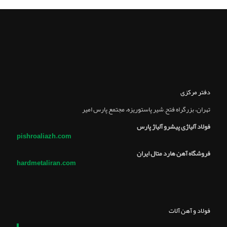
دفتر مرکزی
تهران، بزرگراه فتح, شير پاستوريزه، مجتمع پارس امير
فولاد آلیاژی پیشرو آلیاژ پارس
pishroaliazh.com
فروشگاه آهن هارد متال ایران
hardmetaliran.com
فولاد و آهن آلات