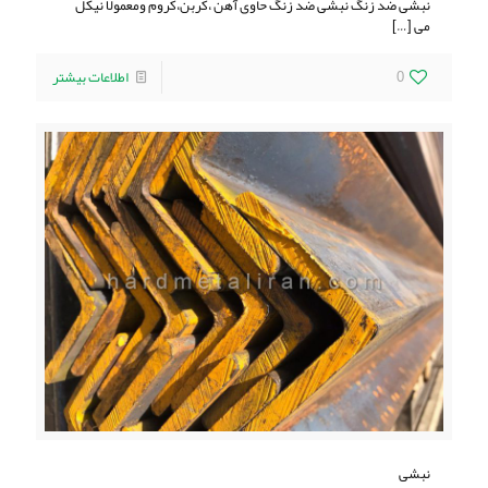
نبشی ضد زنگ نبشی ضد زنگ حاوی آهن ،کربن،کروم ومعمولا نیکل
می
[…]
0
اطلاعات بیشتر
نبشی