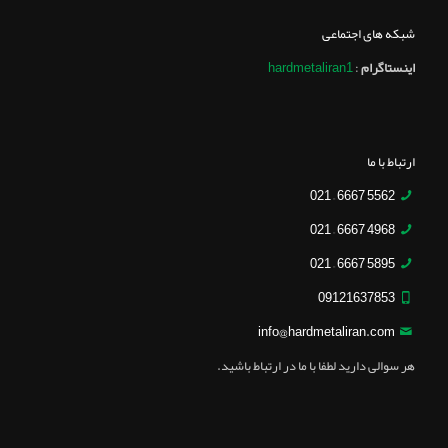
شبکه های اجتماعی
اینستاگرام
:
hardmetaliran1
ارتباط با ما
5562 6667 – 021
4968 6667 – 021
5895 6667 – 021
09121637853
info@hardmetaliran.com
هر سوالی دارید لطفا با ما در ارتباط باشید.