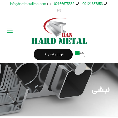
info@hardmetaliran.com
02166675562
09121637853
0
فولاد و آهن
نبشی