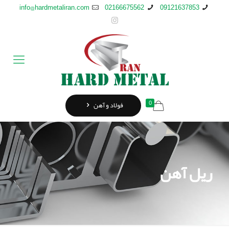
info@hardmetaliran.com
02166675562
09121637853
0
فولاد و آهن
ریل آهن