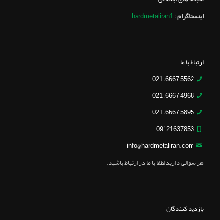
اینستاگرام
:
hardmetaliran1
ارتباط با ما
5562 6667 – 021
4968 6667 – 021
5895 6667 – 021
09121637853
info@hardmetaliran.com
هر سوالی دارید لطفا با ما در ارتباط باشید.
بازدید کنندگان