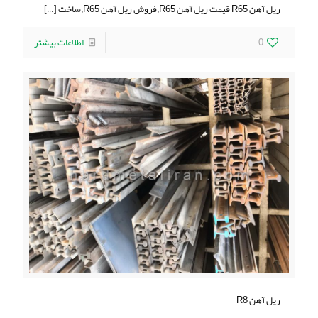
ریل آهن R65 قیمت ریل آهن R65, فروش ریل آهن R65, ساخت
[…]
0
اطلاعات بیشتر
ریل آهن R8