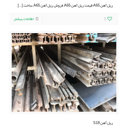
ریل آهن A65 قیمت ریل آهن A65, فروش ریل آهن A65, ساخت
[…]
1
اطلاعات بیشتر
ریل آهن S18