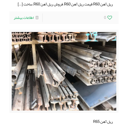
ریل آهن R60 قیمت ریل آهن R60, فروش ریل آهن R60, ساخت
[…]
0
اطلاعات بیشتر
ریل آهن R65