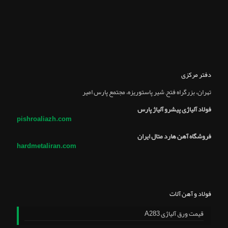
دفتر مرکزی
تهران، بزرگراه فتح, شير پاستوريزه، مجتمع پارس امير
فولاد آلیاژی پیشرو آلیاژ پارس
pishroaliazh.com
فروشگاه آهن هارد متال ایران
hardmetaliran.com
فولاد و آهن آلات
قیمت ورق آلیاژی A283