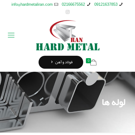
info@hardmetaliran.com
02166675562
09121637853
0
فولاد و آهن
لوله ها