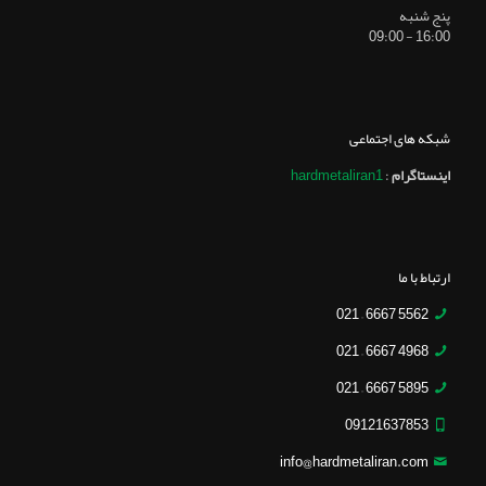
پنج شنبه
16:00 - 09:00
شبکه های اجتماعی
اینستاگرام
:
hardmetaliran1
ارتباط با ما
5562 6667 – 021
4968 6667 – 021
5895 6667 – 021
09121637853
info@hardmetaliran.com