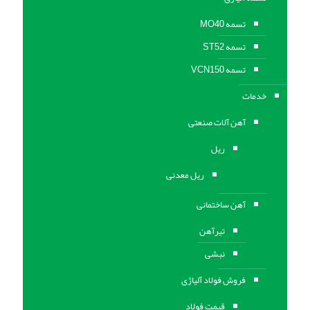
تسمه MO40
تسمه ST52
تسمه VCN150
خدمات
آهن آلات صنعتی
ریل
ریل معدنی
آهن ساختمانی
تیرآهن
نبشی
فروش فولاد آلیاژی
قیمت فولاد