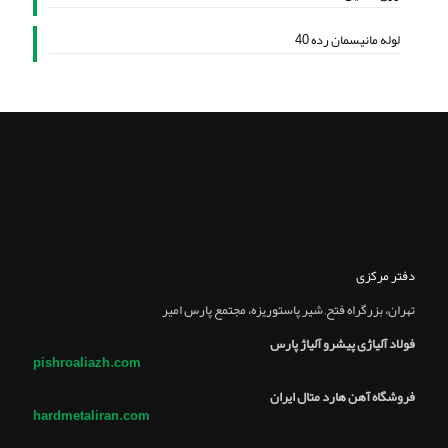
لوله مانیسمان رده 40
دفتر مرکزی
تهران، بزرگراه فتح, شير پاستوريزه، مجتمع پارس امير
فولاد آلیاژی پیشرو آلیاژ پارس
pishroaliazh.com
فروشگاه آهن هارد متال ایران
hardmetaliran.com