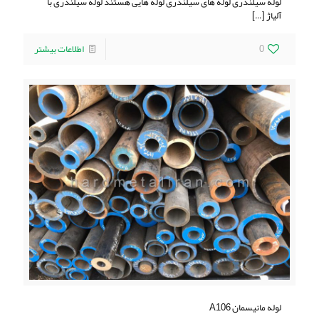
لوله سيلندری لوله های سيلندری لوله هايی هستند لوله سيلندری با
آلياژ
[…]
0
اطلاعات بیشتر
لوله مانیسمان A106