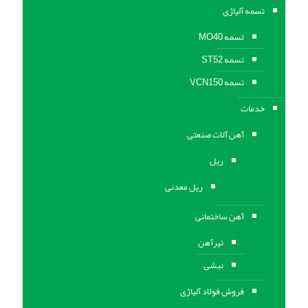
تسمه آلیاژی
تسمه MO40
تسمه ST52
تسمه VCN150
خدمات
آهن آلات صنعتی
ریل
ریل معدنی
آهن ساختمانی
تیرآهن
نبشی
فروش فولاد آلیاژی