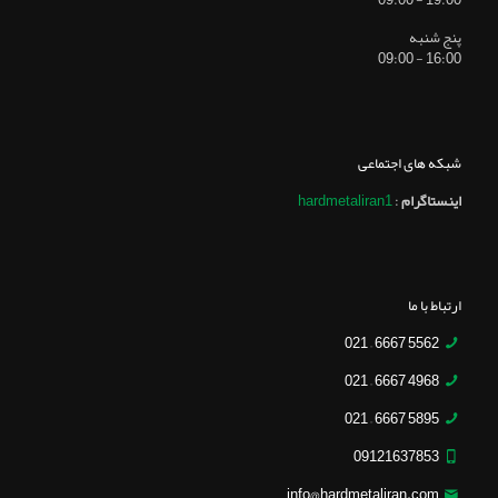
پنج شنبه
16:00 - 09:00
شبکه های اجتماعی
اینستاگرام
:
hardmetaliran1
ارتباط با ما
5562 6667 – 021
4968 6667 – 021
5895 6667 – 021
09121637853
info@hardmetaliran.com