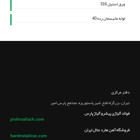
ورق استیل 316
لوله مانیسمان رده 40
دفتر مرکزی
تهران، بزرگراه فتح, شير پاستوريزه، مجتمع پارس امير
فولاد آلیاژی پیشرو آلیاژ پارس
pishroaliazh.com
فروشگاه آهن هارد متال ایران
hardmetaliran.com