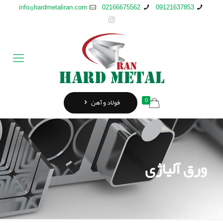
info@hardmetaliran.com
02166675562
09121637853
0
فولاد و آهن
ورق آلیاژی