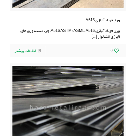
ورق فولاد آلیاژی A516
ورق فولاد آلیاژی A516 ASTM/ASME A516، جزء دسته ورق های
آلیاژی آتشخوار
[…]
0
اطلاعات بیشتر