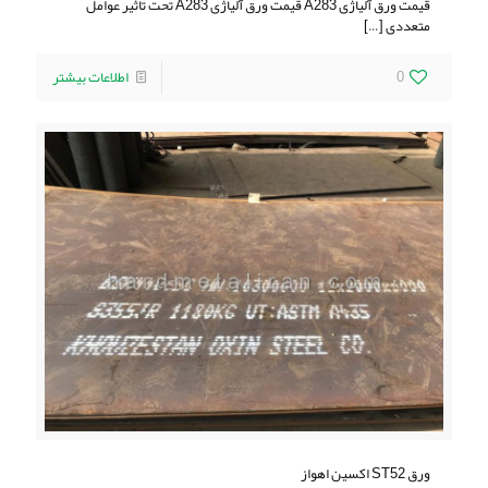
قیمت ورق آلیاژی A283 قیمت ورق آلیاژی A283 تحت تاثیر عوامل
متعددی
[…]
0
اطلاعات بیشتر
ورق ST52 اکسین اهواز