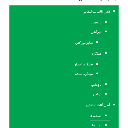
آهن آلات ساختمانی
پروفیل
تیرآهن
سایز تیرآهن
میلگرد
میلگرد آجدار
میلگرد ساده
ناودانی
نبشی
آهن آلات صنعتی
تسمه ها
ریل ها