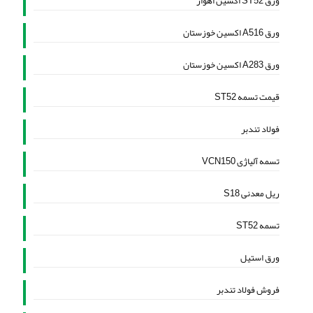
ورق ST52 اکسین اهواز
ورق A516 اکسین خوزستان
ورق A283 اکسین خوزستان
قیمت تسمه ST52
فولاد تندبر
تسمه آلیاژی VCN150
ریل معدنی S18
تسمه ST52
ورق استیل
فروش فولاد تندبر