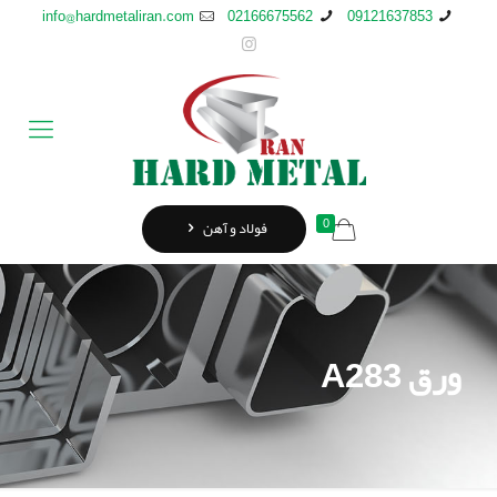
info@hardmetaliran.com
02166675562
09121637853
0
فولاد و آهن
ورق A283