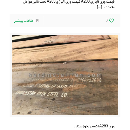
قیمت ورق آلیاژی A283 قیمت ورق آلیاژی A283 تحت تاثیر عوامل
متعددی
[…]
0
اطلاعات بیشتر
ورق A283 اکسین خوزستان