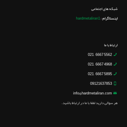
شبکه های اجتماعی
اینستاگرام
:
hardmetaliran1
ارتباط با ما
5562 6667 – 021
4968 6667 – 021
5895 6667 – 021
09121637853
info@hardmetaliran.com
هر سوالی دارید لطفا با ما در ارتباط باشید.