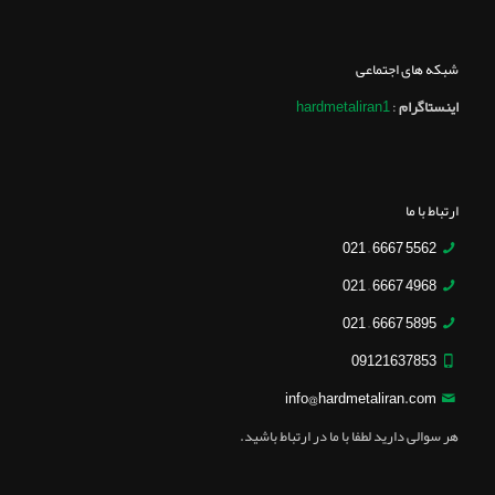
شبکه های اجتماعی
اینستاگرام
:
hardmetaliran1
ارتباط با ما
5562 6667 – 021
4968 6667 – 021
5895 6667 – 021
09121637853
info@hardmetaliran.com
هر سوالی دارید لطفا با ما در ارتباط باشید.