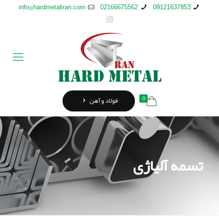
info@hardmetaliran.com
02166675562
09121637853
0
فولاد و آهن
تسمه آلیاژی