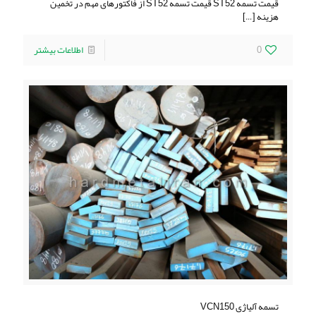
قیمت تسمه ST52 قیمت تسمه ST52 از فاکتورهای مهم در تخمین
هزینه
[…]
0
اطلاعات بیشتر
تسمه آلیاژی VCN150