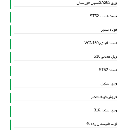
ورق A283 اکسین خوزستان
قیمت تسمه ST52
فولاد تندبر
تسمه آلیاژی VCN150
ریل معدنی S18
تسمه ST52
ورق استیل
فروش فولاد تندبر
ورق استیل 316
لوله مانیسمان رده 40