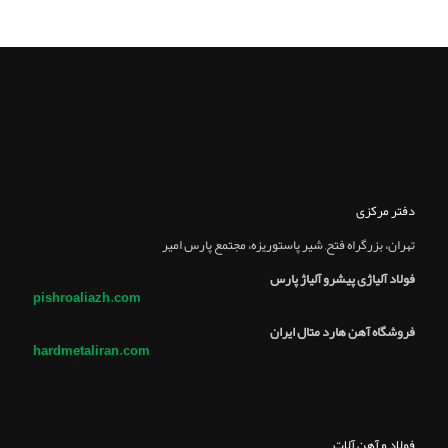
دفتر مرکزی
تهران، بزرگراه فتح, شير پاستوريزه، مجتمع پارس امير
فولاد آلیاژی پیشرو آلیاژ پارس
pishroaliazh.com
فروشگاه آهن هارد متال ایران
hardmetaliran.com
فولاد و آهن آلات