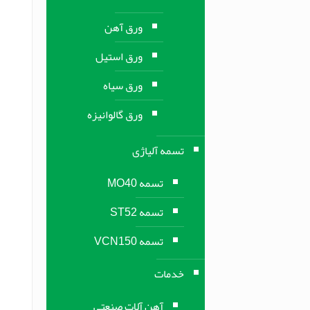
ورق آهن
ورق استیل
ورق سیاه
ورق گالوانیزه
تسمه آلیاژی
تسمه MO40
تسمه ST52
تسمه VCN150
خدمات
آهن آلات صنعتی