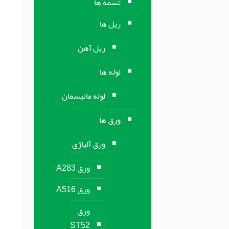
تسمه ها
ریل ها
ریل آهن
لوله ها
لوله مانیسمان
ورق ها
ورق آلیاژی
ورق A283
ورق A516
ورق
ST52