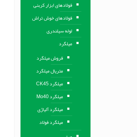
فولادهای ابزار کربنی
فولادهای خوش تراش
لوله سیلندری
میلگرد
فروش میلگرد
متریال میلگرد
میلگرد CK45
میلگرد Mo40
میلگرد آلیاژی
میلگرد فولاد
ورق