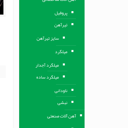
پروفیل
تیرآهن
ر
سایز تیرآهن
ی
میلگرد
ا
میلگرد آجدار
میلگرد ساده
ناودانی
نبشی
آهن آلات صنعتی