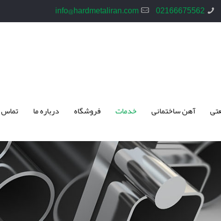
info@hardmetaliran.com
02166675562
تی
آهن ساختمانی
خدمات
فروشگاه
درباره ما
تماس 