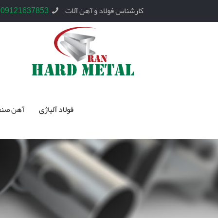
کارشناس فولاد و آهن آلات
09121637853
فولاد آلیاژی
آهن صنع