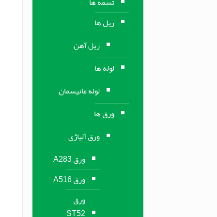
تسمه ها
ریل ها
ریل آهن
لوله ها
لوله مانیسمان
ورق ها
ورق آلیاژی
ورق A283
ورق A516
ورق
ST52