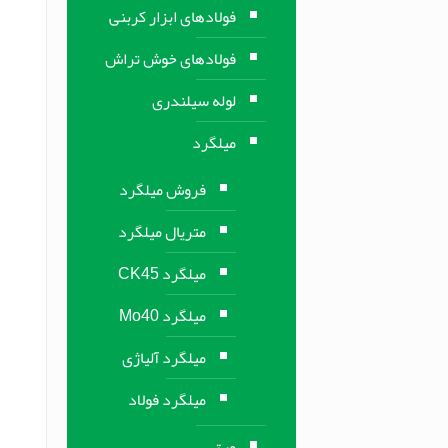
فولادهای ابزار کربنی
فولادهای خوش تراش
لوله سیلندری
میلگرد
فروش میلگرد
متریال میلگرد
میلگرد CK45
میلگرد Mo40
میلگرد آلیاژی
میلگرد فولاد
ورق