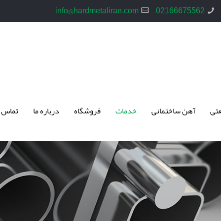
info@hardmetaliran.com
02166675562
تی
آهن ساختمانی
خدمات
فروشگاه
درباره ما
تماس 