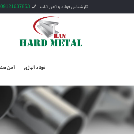
کارشناس فولاد و آهن آلات
09121637853
فولاد آلیاژی
آهن صنع