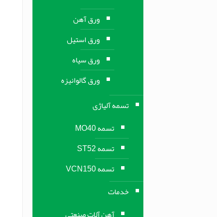
ورق آهن
ورق استیل
ورق سیاه
ورق گالوانیزه
تسمه آلیاژی
تسمه MO40
تسمه ST52
تسمه VCN150
خدمات
آهن آلات صنعتی