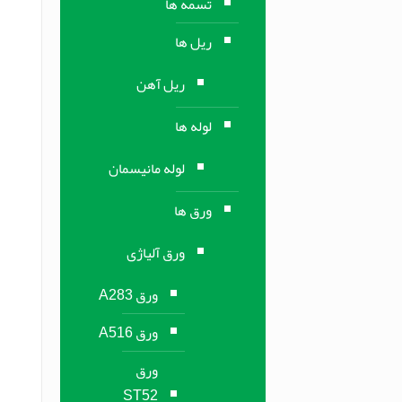
تسمه ها
ریل ها
ریل آهن
لوله ها
لوله مانیسمان
ورق ها
ورق آلیاژی
ورق A283
ورق A516
ورق
ST52