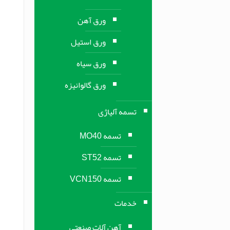
ورق آهن
ورق استیل
ورق سیاه
ورق گالوانیزه
تسمه آلیاژی
تسمه MO40
تسمه ST52
تسمه VCN150
خدمات
آهن آلات صنعتی