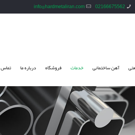
info@hardmetaliran.com
02166675562
تی
آهن ساختمانی
خدمات
فروشگاه
درباره ما
تماس 