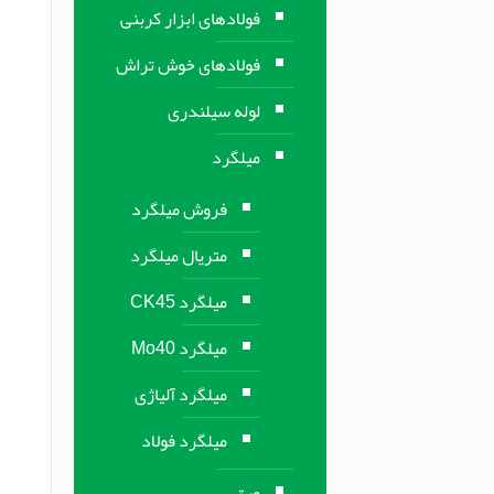
فولادهای ابزار کربنی
فولادهای خوش تراش
لوله سیلندری
میلگرد
فروش میلگرد
متریال میلگرد
میلگرد CK45
میلگرد Mo40
میلگرد آلیاژی
میلگرد فولاد
ورق