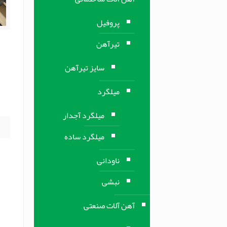
پروفیل
تیرآهن
خ
سایز تیرآهن
خ
م
میلگرد
ف
میلگرد آجدار
میلگرد ساده
ناودانی
نبشی
آهن آلات صنعتی