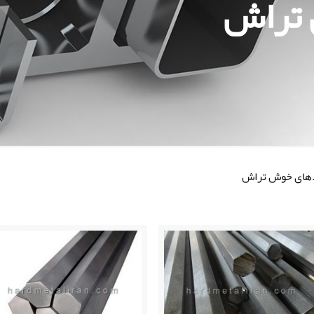
 تراش
دهای خوش تراش