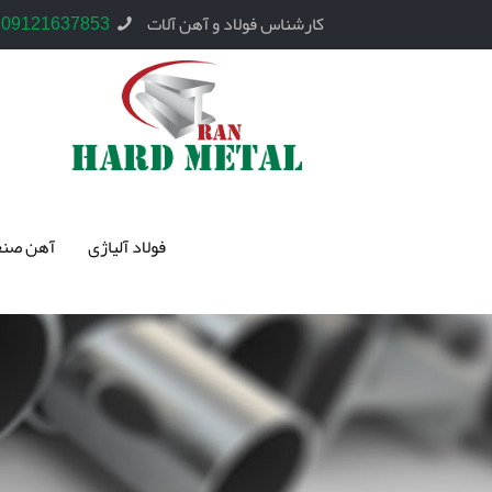
کارشناس فولاد و آهن آلات
09121637853
فولاد آلیاژی
آهن صنع