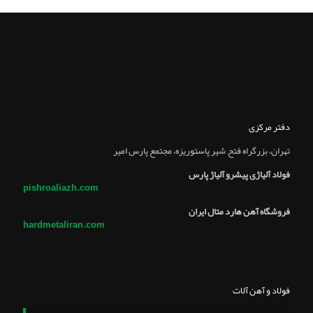
دفتر مرکزی
تهران، بزرگراه فتح, شير پاستوريزه، مجتمع پارس امير
فولاد آلیاژی پیشرو آلیاژ پارس
pishroaliazh.com
فروشگاه آهن هارد متال ایران
hardmetaliran.com
فولاد و آهن آلات