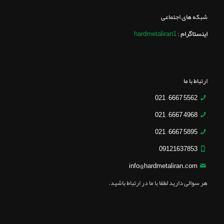
شبکه های اجتماعی
اینستاگرام
:
hardmetaliran1
ارتباط با ما
5562 6667 – 021
4968 6667 – 021
5895 6667 – 021
09121637853
info@hardmetaliran.com
هر سوالی دارید لطفا با ما در ارتباط باشید.