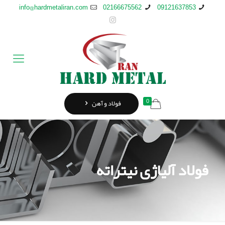
info@hardmetaliran.com
02166675562
09121637853
0
فولاد و آهن
فولاد آلیاژی نیتراته