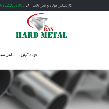
کارشناس فولاد و آهن آلات
09121637853
فولاد آلیاژی
آهن صنع