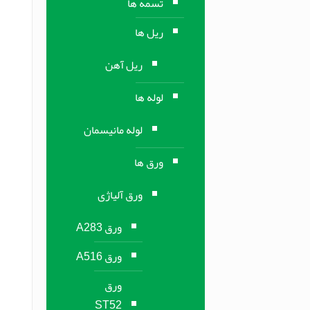
تسمه ها
ریل ها
ریل آهن
لوله ها
لوله مانیسمان
ورق ها
ورق آلیاژی
ورق A283
ورق A516
ورق
ST52