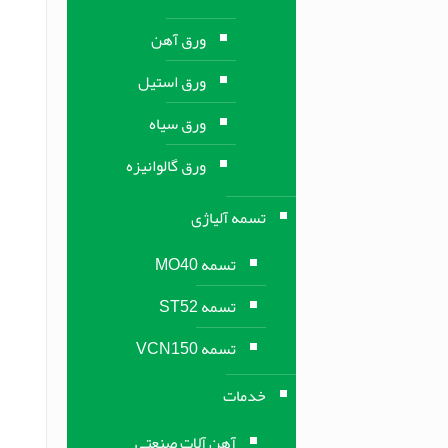
ورق آهن
ورق استیل
ورق سیاه
ورق گالوانیزه
تسمه آلیاژی
تسمه MO40
تسمه ST52
تسمه VCN150
خدمات
آهن آلات صنعتی