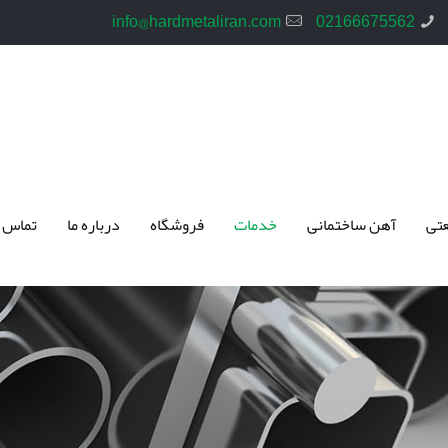
info@hardmetaliran.com
02166675562
تی
آهن ساختمانی
خدمات
فروشگاه
درباره ما
تماس 