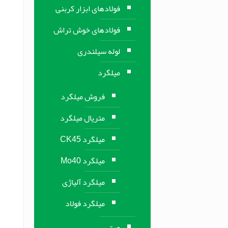
فولادهای ابزار کربنی
فولادهای خوش تراش
لوله سیلندری
میلگرد
فروش میلگرد
متریال میلگرد
میلگرد CK45
میلگرد Mo40
میلگرد آلیاژی
میلگرد فولاد
ورق