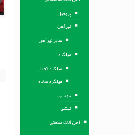
پروفیل
تیرآهن
ف
سایز تیرآهن
میلگرد
م
میلگرد آجدار
میلگرد ساده
ناودانی
نبشی
آهن آلات صنعتی