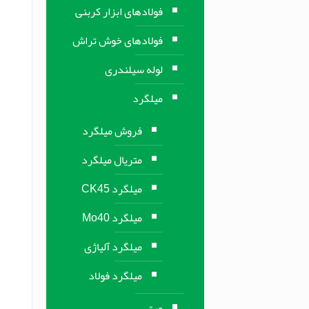
فولادهای ابزار کربنی
فولادهای خوش تراش
لوله سیلندری
میلگرد
فروش میلگرد
متریال میلگرد
میلگرد CK45
میلگرد Mo40
میلگرد آلیاژی
میلگرد فولاد
ورق