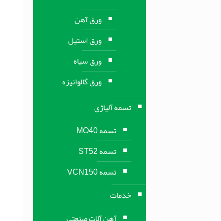
ورق آهن
ورق استیل
ورق سیاه
ورق گالوانیزه
تسمه آلیاژی
تسمه MO40
تسمه ST52
تسمه VCN150
خدمات
آهن آلات صنعتی