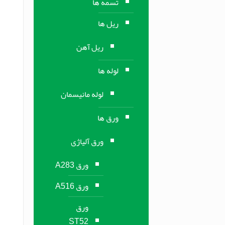
تسمه ها
ریل ها
ریل آهن
لوله ها
لوله مانیسمان
ورق ها
ورق آلیاژی
ورق A283
ورق A516
ورق
ST52