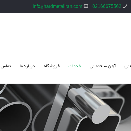
info@hardmetaliran.com
02166675562
تی
آهن ساختمانی
خدمات
فروشگاه
درباره ما
تماس 