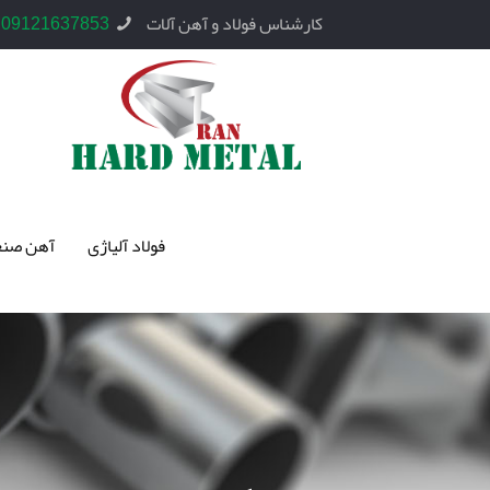
کارشناس فولاد و آهن آلات
09121637853
فولاد آلیاژی
آهن صنع