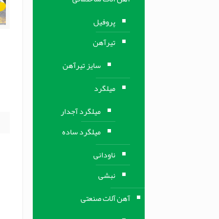
پروفیل
تیرآهن
م
سایز تیرآهن
م
ف
میلگرد
ف
میلگرد آجدار
میلگرد ساده
ناودانی
نبشی
آهن آلات صنعتی