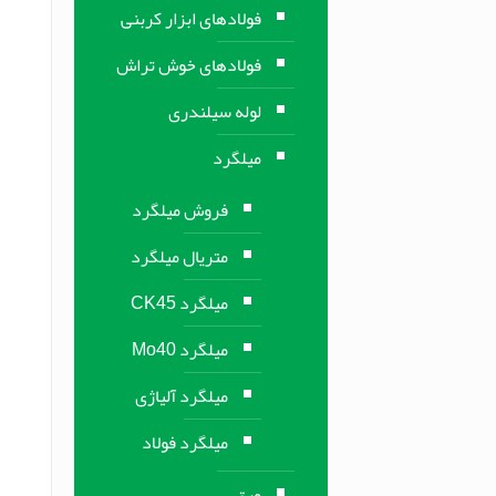
فولادهای ابزار کربنی
فولادهای خوش تراش
لوله سیلندری
میلگرد
فروش میلگرد
متریال میلگرد
میلگرد CK45
میلگرد Mo40
میلگرد آلیاژی
میلگرد فولاد
ورق