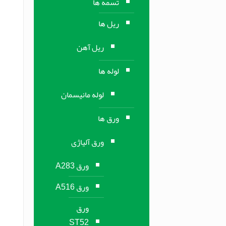
تسمه ها
ریل ها
ریل آهن
لوله ها
لوله مانیسمان
ورق ها
ورق آلیاژی
ورق A283
ورق A516
ورق
ST52