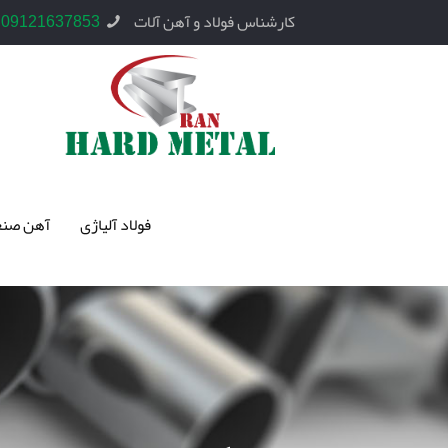
کارشناس فولاد و آهن آلات
09121637853
فولاد آلیاژی
آهن صنع