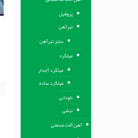
پروفیل
تیرآهن
ق
ف
سایز تیرآهن
میلگرد
میلگرد آجدار
ت
میلگرد ساده
ناودانی
نبشی
آهن آلات صنعتی