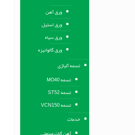
ورق آهن
ورق استیل
ورق سیاه
ورق گالوانیزه
تسمه آلیاژی
تسمه MO40
تسمه ST52
تسمه VCN150
خدمات
آهن آلات صنعتی