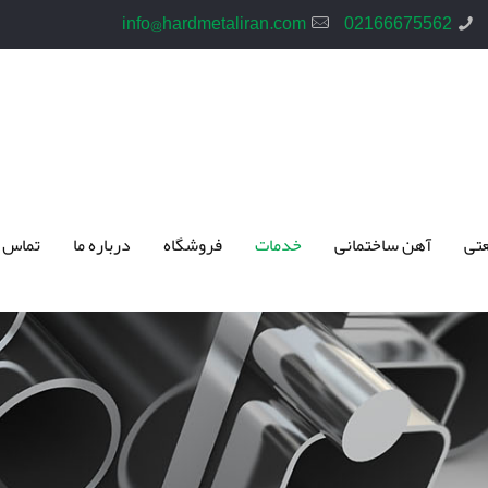
info@hardmetaliran.com
02166675562
تی
آهن ساختمانی
خدمات
فروشگاه
درباره ما
تماس 