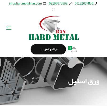
info@hardmetaliran.com
02166675562
09121637853
0
فولاد و آهن
ورق استيل