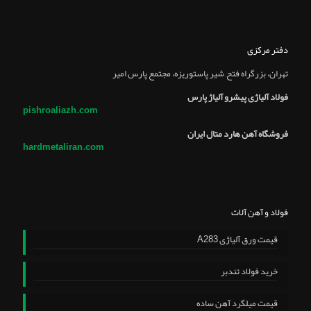
دفتر مرکزی
تهران، بزرگراه فتح, شير پاستوريزه، مجتمع پارس امير
فولاد آلیاژی پیشرو آلیاژ پارس
pishroaliazh.com
فروشگاه آهن هارد متال ایران
hardmetaliran.com
فولاد و آهن آلات
قیمت ورق آلیاژی A283
خرید فولاد تندبر
قیمت میلگرد آهن ساده