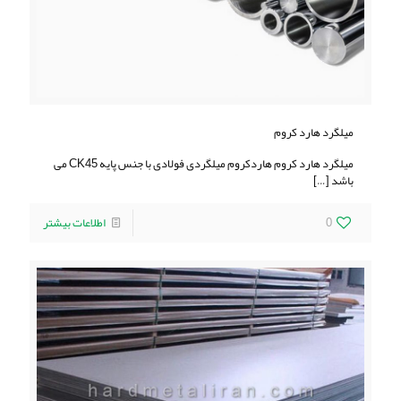
میلگرد هارد کروم
میلگرد هارد کروم هاردكروم ميلگردی فولادی با جنس پايه CK45 می
باشد
[…]
0
اطلاعات بیشتر