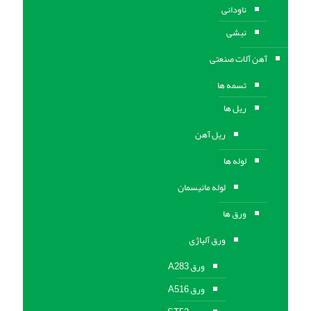
ناودانی
نبشی
آهن آلات صنعتی
تسمه ها
ریل ها
ریل آهن
لوله ها
لوله مانیسمان
ورق ها
ورق آلیاژی
ورق A283
ورق A516