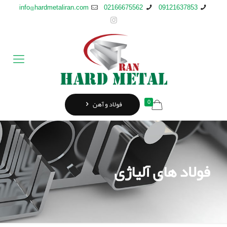
info@hardmetaliran.com
02166675562
09121637853
0
فولاد و آهن
فولاد های آلیاژی