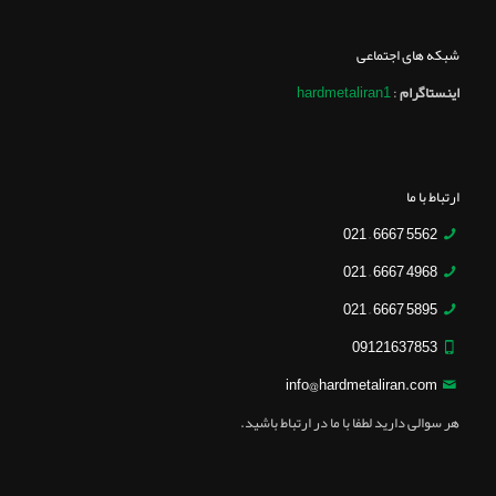
شبکه های اجتماعی
اینستاگرام
:
hardmetaliran1
ارتباط با ما
5562 6667 – 021
4968 6667 – 021
5895 6667 – 021
09121637853
info@hardmetaliran.com
هر سوالی دارید لطفا با ما در ارتباط باشید.