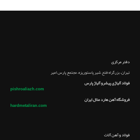
دفتر مرکزی
تهران، بزرگراه فتح, شير پاستوريزه، مجتمع پارس امير
فولاد آلیاژی پیشرو آلیاژ پارس
pishroaliazh.com
فروشگاه آهن هارد متال ایران
hardmetaliran.com
فولاد و آهن آلات