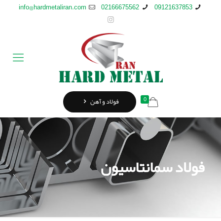
info@hardmetaliran.com
02166675562
09121637853
0
فولاد و آهن
فولاد سمانتاسیون