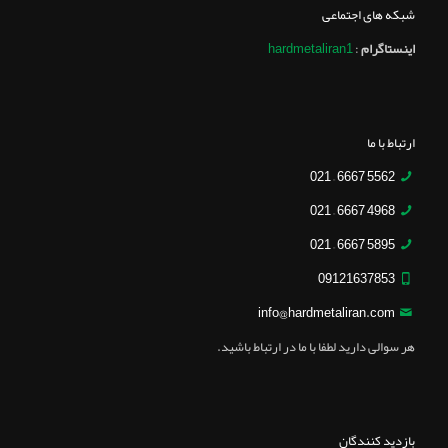
شبکه های اجتماعی
اینستاگرام
:
hardmetaliran1
ارتباط با ما
5562 6667 – 021
4968 6667 – 021
5895 6667 – 021
09121637853
info@hardmetaliran.com
هر سوالی دارید لطفا با ما در ارتباط باشید.
بازدید کنندگان