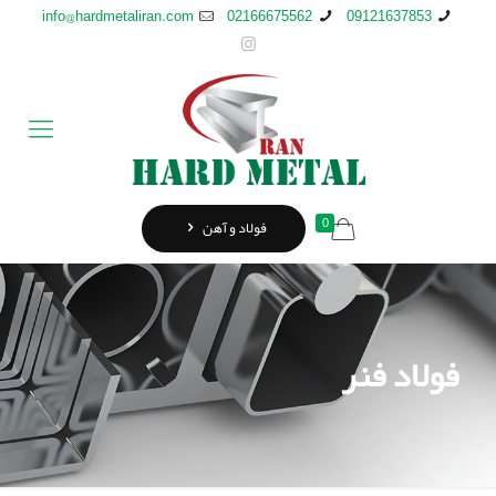
info@hardmetaliran.com
02166675562
09121637853
0
فولاد و آهن
فولاد فنر