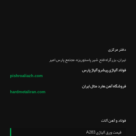
دفتر مرکزی
تهران، بزرگراه فتح, شير پاستوريزه، مجتمع پارس امير
فولاد آلیاژی پیشرو آلیاژ پارس
pishroaliazh.com
فروشگاه آهن هارد متال ایران
hardmetaliran.com
فولاد و آهن آلات
قیمت ورق آلیاژی A283