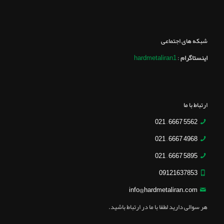
شبکه های اجتماعی
اینستاگرام
:
hardmetaliran1
ارتباط با ما
5562 6667 – 021
4968 6667 – 021
5895 6667 – 021
09121637853
info@hardmetaliran.com
هر سوالی دارید لطفا با ما در ارتباط باشید.