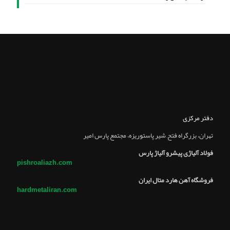
دفتر مرکزی
تهران، بزرگراه فتح, شير پاستوريزه، مجتمع پارس امير
فولاد آلیاژی پیشرو آلیاژ پارس
pishroaliazh.com
فروشگاه آهن هارد متال ایران
hardmetaliran.com