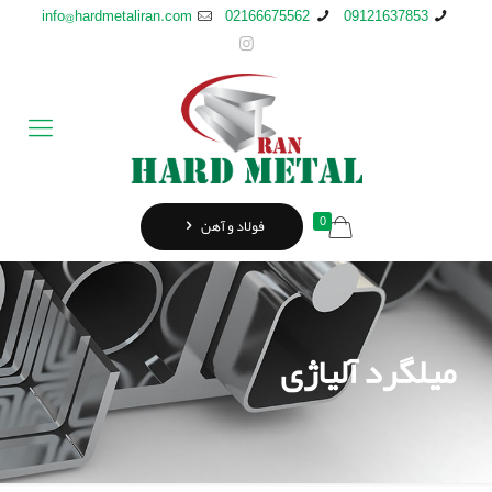
info@hardmetaliran.com
02166675562
09121637853
0
فولاد و آهن
ميلگرد آلیاژی