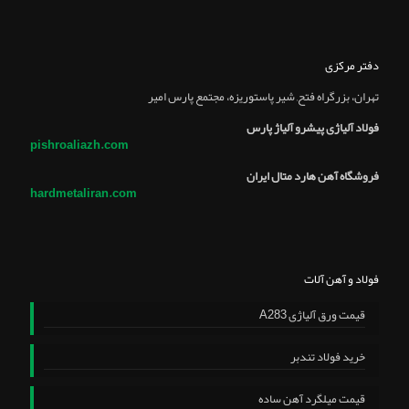
دفتر مرکزی
تهران، بزرگراه فتح, شير پاستوريزه، مجتمع پارس امير
فولاد آلیاژی پیشرو آلیاژ پارس
pishroaliazh.com
فروشگاه آهن هارد متال ایران
hardmetaliran.com
فولاد و آهن آلات
قیمت ورق آلیاژی A283
خرید فولاد تندبر
قیمت میلگرد آهن ساده