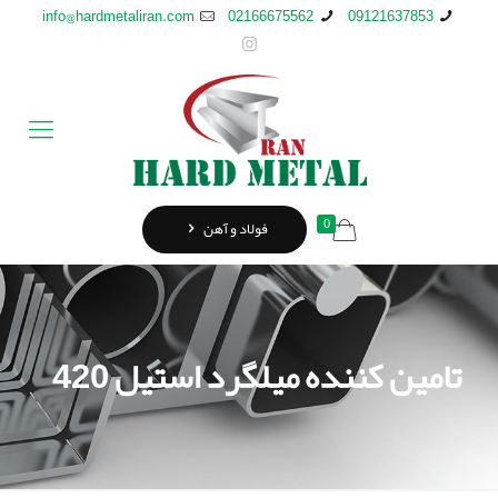
info@hardmetaliran.com
02166675562
09121637853
0
فولاد و آهن
تامین کننده ميلگرد استيل 420