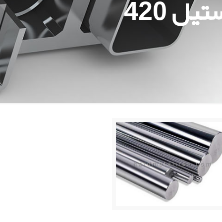
ل 420