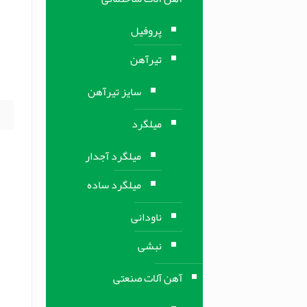
م
پروفیل
تیرآهن
ب
سایز تیرآهن
میلگرد
میلگرد آجدار
میلگرد ساده
ناودانی
نبشی
آهن آلات صنعتی