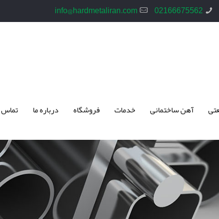
info@hardmetaliran.com
02166675562
تی
آهن ساختمانی
خدمات
فروشگاه
درباره ما
تماس 