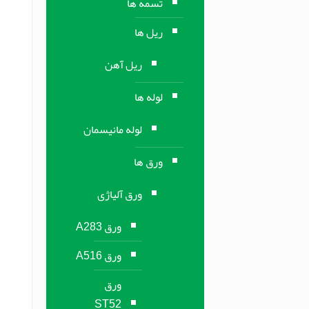
تسمه ها
ریل ها
ریل آهن
لوله ها
لوله مانیسمان
ورق ها
ورق آلیاژی
ورق A283
ورق A516
ورق
ST52