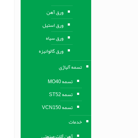
ورق آهن
ورق استیل
ورق سیاه
ورق گالوانیزه
تسمه آلیاژی
تسمه MO40
تسمه ST52
تسمه VCN150
خدمات
آهن آلات صنعتی