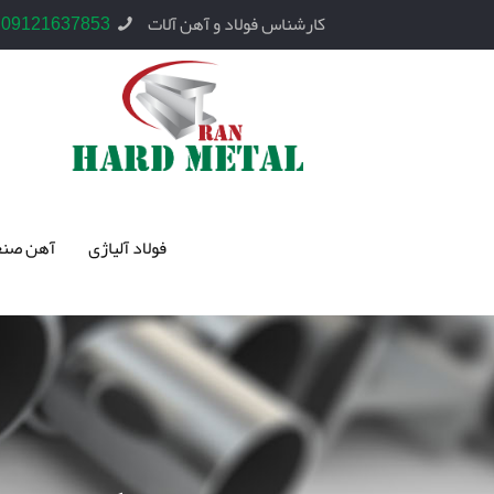
کارشناس فولاد و آهن آلات
09121637853
فولاد آلیاژی
آهن صنع