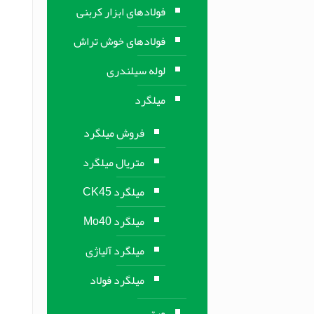
فولادهای ابزار کربنی
فولادهای خوش تراش
لوله سیلندری
میلگرد
فروش میلگرد
متریال میلگرد
میلگرد CK45
میلگرد Mo40
میلگرد آلیاژی
میلگرد فولاد
ورق