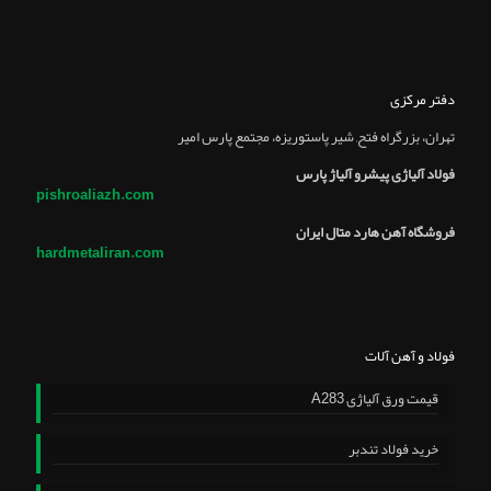
دفتر مرکزی
تهران، بزرگراه فتح, شير پاستوريزه، مجتمع پارس امير
فولاد آلیاژی پیشرو آلیاژ پارس
pishroaliazh.com
فروشگاه آهن هارد متال ایران
hardmetaliran.com
فولاد و آهن آلات
قیمت ورق آلیاژی A283
خرید فولاد تندبر