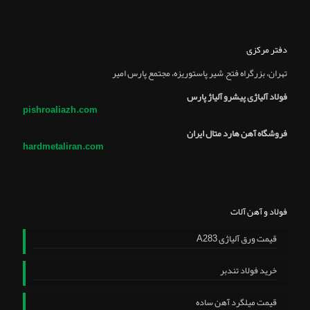
دفتر مرکزی
تهران، بزرگراه فتح, شير پاستوريزه، مجتمع پارس امير
فولاد آلیاژی پیشرو آلیاژ پارس
pishroaliazh.com
فروشگاه آهن هارد متال ایران
hardmetaliran.com
فولاد و آهن آلات
قیمت ورق آلیاژی A283
خرید فولاد تندبر
قیمت میلگرد آهن ساده