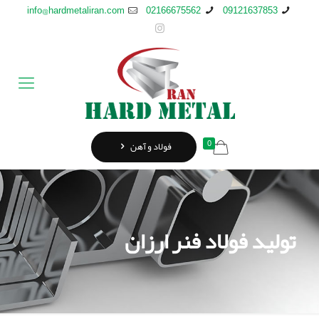
info@hardmetaliran.com
02166675562
09121637853
0
فولاد و آهن
تولید فولاد فنر ارزان