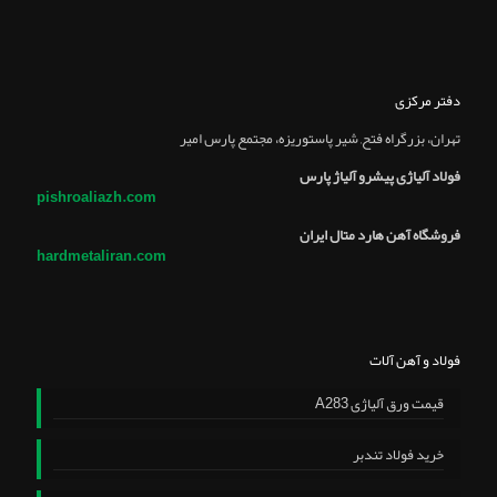
دفتر مرکزی
تهران، بزرگراه فتح, شير پاستوريزه، مجتمع پارس امير
فولاد آلیاژی پیشرو آلیاژ پارس
pishroaliazh.com
فروشگاه آهن هارد متال ایران
hardmetaliran.com
فولاد و آهن آلات
قیمت ورق آلیاژی A283
خرید فولاد تندبر