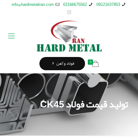
info@hardmetaliran.com
02166675562
09121637853
0
فولاد و آهن
تولید قیمت فولاد CK45