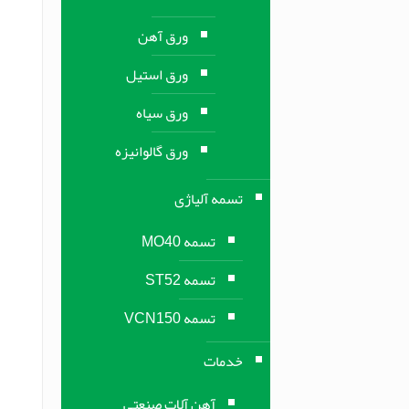
ورق آهن
ورق استیل
ورق سیاه
ورق گالوانیزه
تسمه آلیاژی
تسمه MO40
تسمه ST52
تسمه VCN150
خدمات
آهن آلات صنعتی