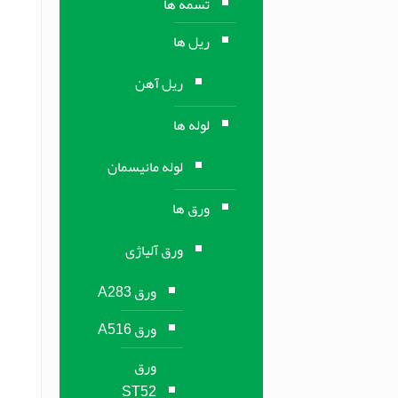
تسمه ها
ریل ها
ریل آهن
لوله ها
لوله مانیسمان
ورق ها
ورق آلیاژی
ورق A283
ورق A516
ورق
ST52