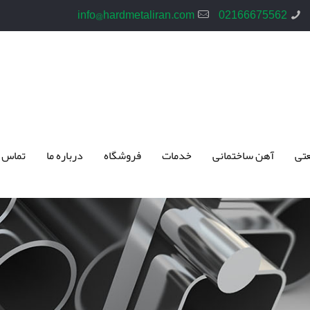
info@hardmetaliran.com
02166675562
تی
آهن ساختمانی
خدمات
فروشگاه
درباره ما
تماس 