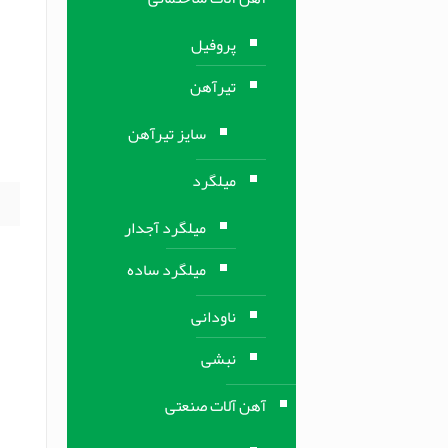
و
0
پروفیل
تیرآهن
ه
سایز تیرآهن
ک
میلگرد
میلگرد آجدار
میلگرد ساده
ناودانی
نبشی
آهن آلات صنعتی