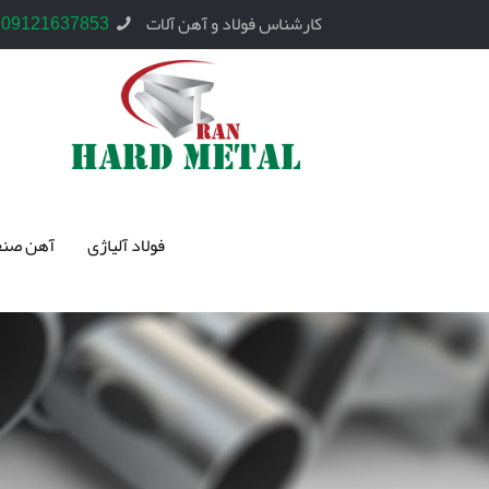
کارشناس فولاد و آهن آلات
09121637853
فولاد آلیاژی
آهن صنع