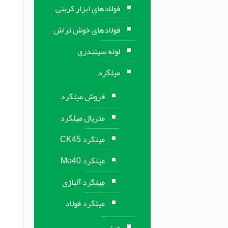
فولادهای ابزار کربنی
فولادهای خوش تراش
لوله سیلندری
میلگرد
فروش میلگرد
متریال میلگرد
میلگرد CK45
میلگرد Mo40
میلگرد آلیاژی
میلگرد فولاد
ورق