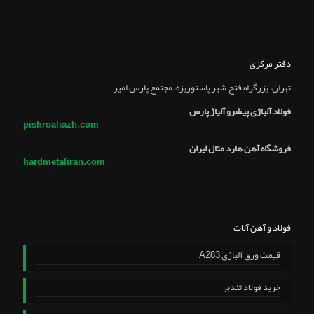
دفتر مرکزی
تهران، بزرگراه فتح, شير پاستوريزه، مجتمع پارس امير
فولاد آلیاژی پیشرو آلیاژ پارس
pishroaliazh.com
فروشگاه آهن هارد متال ایران
hardmetaliran.com
فولاد و آهن آلات
قیمت ورق آلیاژی A283
خرید فولاد تندبر