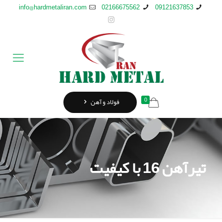
info@hardmetaliran.com
02166675562
09121637853
0
فولاد و آهن
تیرآهن 16 با کیفیت