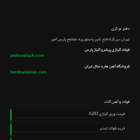
دفتر مرکزی
تهران، بزرگراه فتح, شير پاستوريزه، مجتمع پارس امير
فولاد آلیاژی پیشرو آلیاژ پارس
pishroaliazh.com
فروشگاه آهن هارد متال ایران
hardmetaliran.com
فولاد و آهن آلات
قیمت ورق آلیاژی A283
خرید فولاد تندبر