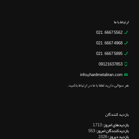
ارتباط با ما
5562 6667 – 021
4968 6667 – 021
5895 6667 – 021
09121637853
info@hardmetaliran.com
هر سوالی دارید لطفا با ما در ارتباط باشید.
بازدید کنندگان
بازدیدهای امروز:
1,713
بازدیدکنندگان امروز:
553
بازدید دیروز:
2,026