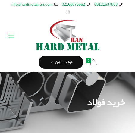
info@hardmetaliran.com
02166675562
09121637853
0
فولاد و آهن
خرید فولاد