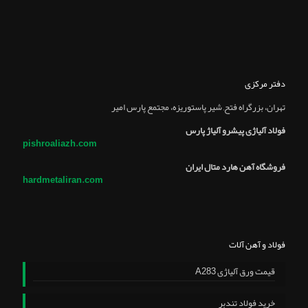
دفتر مرکزی
تهران، بزرگراه فتح, شير پاستوريزه، مجتمع پارس امير
فولاد آلیاژی پیشرو آلیاژ پارس
pishroaliazh.com
فروشگاه آهن هارد متال ایران
hardmetaliran.com
فولاد و آهن آلات
قیمت ورق آلیاژی A283
خرید فولاد تندبر