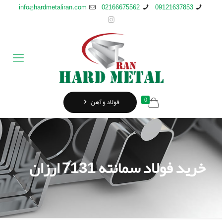
info@hardmetaliran.com
02166675562
09121637853
0
فولاد و آهن
خرید فولاد سمانته 7131 ارزان