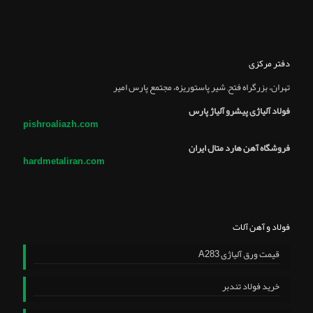
دفتر مرکزی
تهران، بزرگراه فتح, شير پاستوريزه، مجتمع پارس امير
فولاد آلیاژی پیشرو آلیاژ پارس
pishroaliazh.com
فروشگاه آهن هارد متال ایران
hardmetaliran.com
فولاد و آهن آلات
قیمت ورق آلیاژی A283
خرید فولاد تندبر