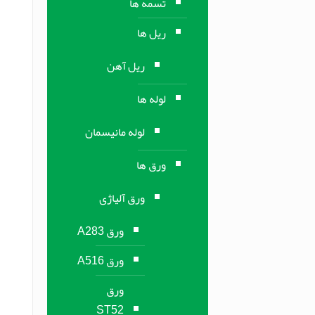
تسمه ها
ریل ها
ریل آهن
لوله ها
لوله مانیسمان
ورق ها
ورق آلیاژی
ورق A283
ورق A516
ورق
ST52