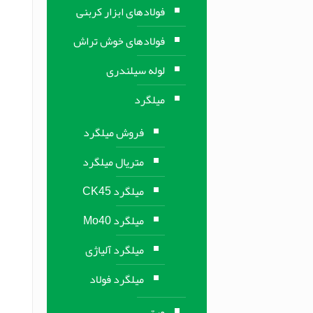
فولادهای ابزار کربنی
فولادهای خوش تراش
لوله سیلندری
میلگرد
فروش میلگرد
متریال میلگرد
میلگرد CK45
میلگرد Mo40
میلگرد آلیاژی
میلگرد فولاد
ورق