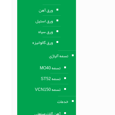
ورق آهن
ورق استیل
ورق سیاه
ورق گالوانیزه
تسمه آلیاژی
تسمه MO40
تسمه ST52
تسمه VCN150
خدمات
آهن آلات صنعتی