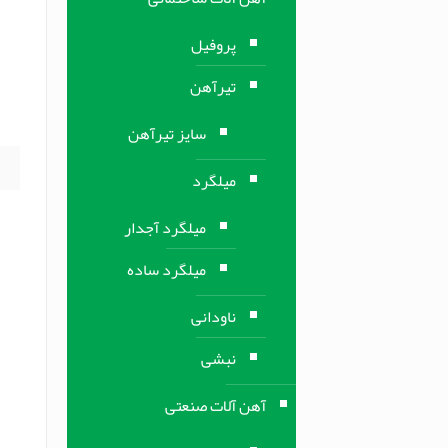
ف
پروفیل
ف
تیرآهن
پ
]
سایز تیرآهن
میلگرد
میلگرد آجدار
میلگرد ساده
ناودانی
نبشی
آهن آلات صنعتی