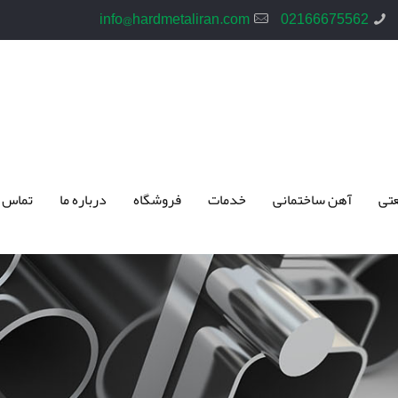
info@hardmetaliran.com
02166675562
تی
آهن ساختمانی
خدمات
فروشگاه
درباره ما
تماس 