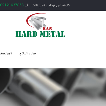
کارشناس فولاد و آهن آلات
09121637853
فولاد آلیاژی
آهن صنع